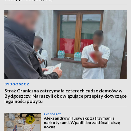
BYDGOSZCZ
Straż Graniczna zatrzymała czterech cudzoziemców w
Bydgoszczy. Naruszyli obowiązujące przepisy dotyczące
legalności pobytu
BYDGOSZCZ
Aleksandrów Kujawski: zatrzymani z
narkotykami. Wpadli, bo zakłócali ciszę
nocną