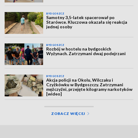
BYDGOSZCZ
Samotny 3,5-latek spacerował po
Starówce. Kluczowa okazała się reakcja
jednej osoby
BYDGOSZCZ
Rozbój w hostelu na bydgoskich
Wyżynach. Zatrzymani dwaj podejrzani
BYDGOSZCZ
Akcja policji na Okolu, Wilczaku i
Czyżkówku w Bydgoszczy. Zatrzymani
mężczyźni, przejęte kilogramy narkotyków
[wideo]
ZOBACZ WIĘCEJ