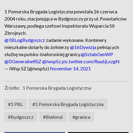
1 Pomorska Brygada Logistyczna powstała 26 czerwca
2004 roku, stacjonująca w Bydgoszczy przy ul. Powstańców
Warszawy, podlega szefowi Inspektoratu Wsparcia Sił
Zbrojnych.
@1BLogBydgoszcz
zadanie wykonane. Kontenery
mieszkalne dotarły do żołnierzy
@16Dywizja
pełniących
służbę na polsko-białoruskiej granicy.
@SztabGenWP
@DGeneralneRSZ
@IwspSz
pic.twitter.com/Ruu6jLxzgN
— IWsp SZ (@IwspSz)
November 14, 2021
Źródło:
1 Pomorska Brygada Logistyczna
#1 PBL
#1 Pomorska Brygada Logistyczna
#Bydgoszcz
#Białoruś
#granica