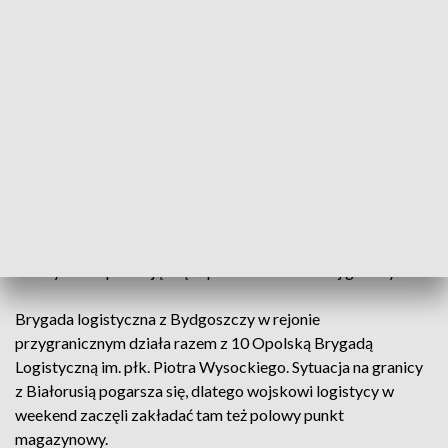
terrorystycznego? Rusza kampania społeczna 4U [WIDEO]
W sobotę 1 Pomorska Brygada Logistyczna z Bydgoszczy
otrzymała polecenie przetransportowania 73 kontenerów
mieszkalnych dla żołnierzy. Logistycy bez zwłoki przystąpili
do pobierania ładunku z Agencji Rezerw Strategicznych.
Kontenery trafiły nazajutrz w okolice Michałowa w powiecie
białostockim.
Łącznie bydgoska jednostka przetransportowała już 150
kontenerów dla żołnierzy 16 Dywizji Zmechanizowanej,
którzy zabezpieczają część polsko-białoruskiej granicy.
Brygada logistyczna z Bydgoszczy w rejonie
przygranicznym działa razem z 10 Opolską Brygadą
Logistyczną im. płk. Piotra Wysockiego. Sytuacja na granicy
z Białorusią pogarsza się, dlatego wojskowi logistycy w
weekend zaczęli zakładać tam też polowy punkt
magazynowy.