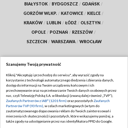
BIAŁYSTOK
/
BYDGOSZCZ
/
GDAŃSK
/
GORZÓW WLKP.
/
KATOWICE
/
KIELCE
/
KRAKÓW
/
LUBLIN
/
ŁÓDŹ
/
OLSZTYN
/
OPOLE
/
POZNAŃ
/
RZESZÓW
/
SZCZECIN
/
WARSZAWA
/
WROCŁAW
Szanujemy Twoją prywatność
Dołącz do nas:
Kliknij "Akceptuję i przechodzę do serwisu", aby wyrazić zgody na
korzystanie z technologii automatycznego śledzenia i zbierania danych,
TVP
dostęp do informacji na Twoim urządzeniu końcowym i ich
Abonament TVP
przechowywanie oraz na przetwarzanie Twoich danych osobowych przez
Regulamin TVP
nas, czyli Telewizję Polską S.A. w likwidacji (zwaną dalej również „TVP”),
Emisja w TVP
Polityka prywatności
Zaufanych Partnerów z IAB* (1201 firm)
oraz pozostałych
Zaufanych
Partnerów TVP (93 firm)
, w celach marketingowych (w tym do
Centrum informacji TVP
Moje zgody
zautomatyzowanego dopasowania reklam do Twoich zainteresowań i
mierzenia ich skuteczności) i pozostałych, które wskazujemy poniżej, a
Naziemna Telewizja Cyfrowa
Pomoc
także zgody na udostępnianie przez nas identyfikatora PPID do Google.
Sklep TVP