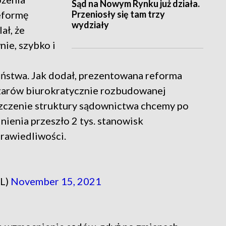
Sąd na Nowym Rynku już działa.
Przeniosły się tam trzy
reformę
wydziały
ał, że
ie, szybko i
ństwa. Jak dodał, prezentowana reforma
szarów biurokratycznie rozbudowanej
szczenie struktury sądownictwa chcemy po
nienia przeszło 2 tys. stanowisk
prawiedliwości.
PL)
November 15, 2021