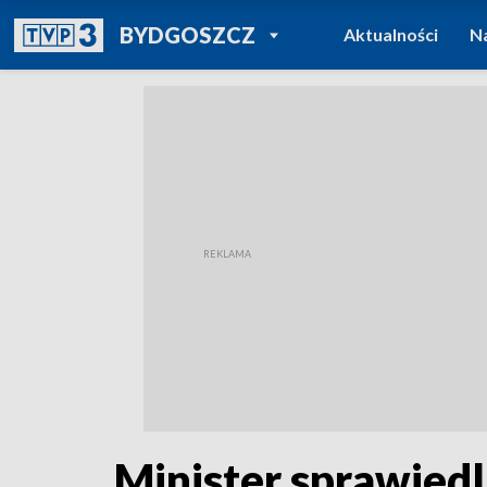
POWRÓT DO
BYDGOSZCZ
Aktualności
N
TVP REGIONY
Minister sprawiedli