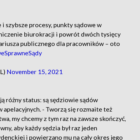
e i szybsze procesy, punkty sądowe w
niczenie biurokracji i powrót dwóch tysięcy
nariusza publicznego dla pracowników – oto
eSprawneSądy
PL)
November 15, 2021
ją różny status: są sędziowie sądów
apelacyjnych. - Tworzą się rozmaite też
wa, my chcemy z tym raz na zawsze skończyć,
wny, aby każdy sędzia był raz jeden
enckiej i powierzano mu na cały okres jego