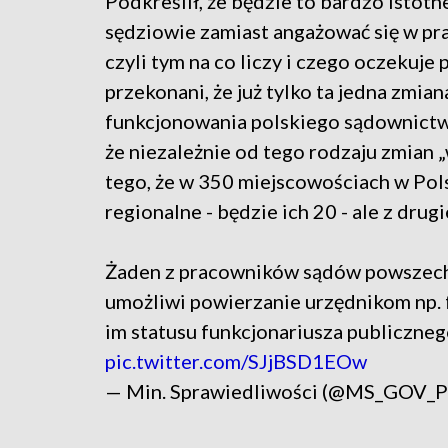
Podkreślił, że będzie to bardzo isto
sędziowie zamiast angażować się w pra
czyli tym na co liczy i czego oczekuje
przekonani, że już tylko ta jedna zmian
funkcjonowania polskiego sądownictwa
że niezależnie od tego rodzaju zmian
tego, że w 350 miejscowościach w Pol
regionalne - będzie ich 20 - ale z drug
Żaden z pracowników sądów powszechn
umożliwi powierzanie urzędnikom np. f
im statusu funkcjonariusza publiczneg
pic.twitter.com/SJjBSD1EOw
— Min. Sprawiedliwości (@MS_GOV_