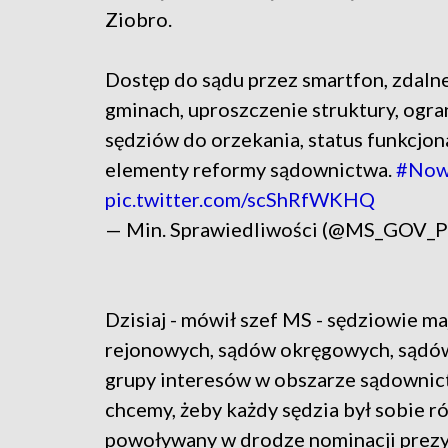
Ziobro.
Dostęp do sądu przez smartfon, zdaln
gminach, uproszczenie struktury, ogra
sędziów do orzekania, status funkcjo
elementy reformy sądownictwa.
#Now
pic.twitter.com/scShRfWKHQ
— Min. Sprawiedliwości (@MS_GOV_
Dzisiaj - mówił szef MS - sędziowie ma
rejonowych, sądów okręgowych, sądów 
grupy interesów w obszarze sądownict
chcemy, żeby każdy sędzia był sobie ró
powoływany w drodze nominacji prezyd