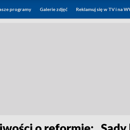
asze programy
Galerie zdjęć
Reklamuj się w TV i na
wości o reformie: „Sądy b