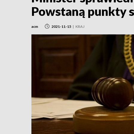
Powstaną punkty s
acm
2021-11-15
|
KRAJ