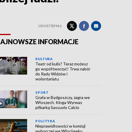
UDOSTĘPNIJ:
AJNOWSZE INFORMACJE
KULTURA
Teatr od kulis? Teraz możesz
go współtworzyć! Trwa nabór
do Rady Widzów i
wolontariatu
SPORT
Grała w Bydgoszczy, zagra we
Włoszech. Kinga Wyrwas
piłkarką Sassuolo Calcio
POLITYKA
Nieprawidłowości w komisji
wyborczej we Włocławku.