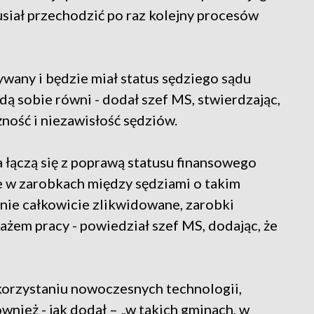
usiał przechodzić po raz kolejny procesów
ywany i będzie miał status sędziego sądu
ą sobie równi - dodał szef MS, stwierdzając,
żność i niezawisłość sędziów.
 łączą się z poprawą statusu finansowego
e w zarobkach między sędziami o takim
tanie całkowicie zlikwidowane, zarobki
ażem pracy - powiedział szef MS, dodając, że
korzystaniu nowoczesnych technologii,
nież - jak dodał – „w takich gminach, w