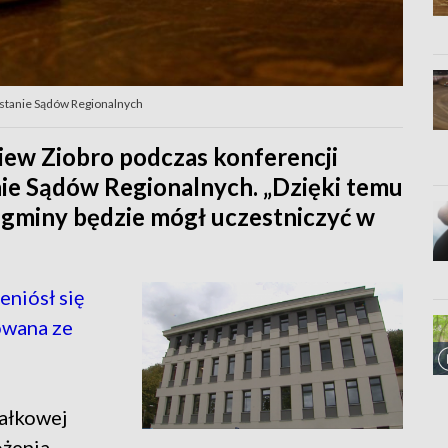
wstanie Sądów Regionalnych
iew Ziobro podczas konferencji
ie Sądów Regionalnych. „Dzięki temu
 gminy będzie mógł uczestniczyć w
niósł się
owana ze
ałkowej
ożenia