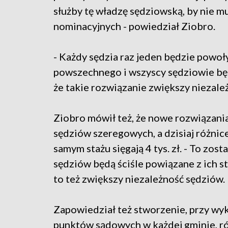
służby tę władzę sędziowską, by nie m
nominacyjnych - powiedział Ziobro.
- Każdy sędzia raz jeden będzie powoł
powszechnego i wszyscy sędziowie będ
że takie rozwiązanie zwiększy niezale
Ziobro mówił też, że nowe rozwiązania
sędziów szeregowych, a dzisiaj różnic
samym stażu sięgają 4 tys. zł. - To zos
sędziów będą ściśle powiązane z ich st
to też zwiększy niezależność sędziów.
Zapowiedział też stworzenie, przy wy
punktów sądowych w każdej gminie, rów