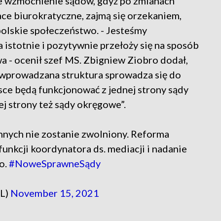
tne wzmocnienie sądów, gdyż po zmianach
ce biurokratyczne, zajmą się orzekaniem,
 polskie społeczeństwo. - Jesteśmy
a istotnie i pozytywnie przełoży się na sposób
 - ocenił szef MS. Zbigniew Ziobro dodał,
 „wprowadzana struktura sprowadza się do
sce będą funkcjonować z jednej strony sądy
iej strony też sądy okręgowe”.
ych nie zostanie zwolniony. Reforma
unkcji koordynatora ds. mediacji i nadanie
o.
#NoweSprawneSądy
PL)
November 15, 2021