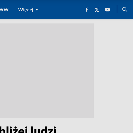
 WWW
Więcej
liżej ludzi.