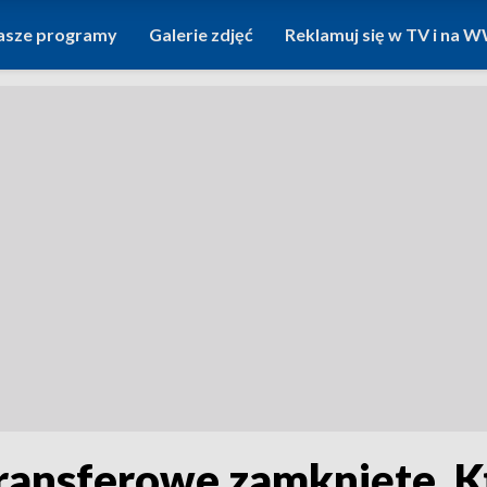
asze programy
Galerie zdjęć
Reklamuj się w TV i na
ransferowe zamknięte. K