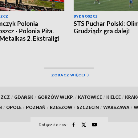
SZCZ
BYDGOSZCZ
czyk Polonia
STS Puchar Polski: Oli
szcz - Polonia Piła.
Grudziądz gra dalej!
 Metalkas 2. Ekstraligi
omił beniaminka
ja bieg po biegu]
ZOBACZ WIĘCEJ
SZCZ
/
GDAŃSK
/
GORZÓW WLKP.
/
KATOWICE
/
KIELCE
/
KRA
N
/
OPOLE
/
POZNAŃ
/
RZESZÓW
/
SZCZECIN
/
WARSZAWA
/
W
Dołącz do nas: