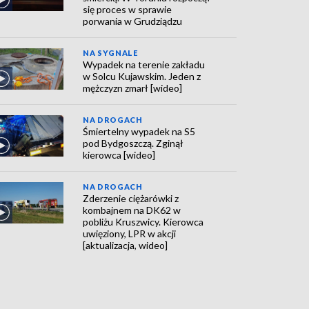
się proces w sprawie
porwania w Grudziądzu
NA SYGNALE
Wypadek na terenie zakładu
w Solcu Kujawskim. Jeden z
mężczyzn zmarł [wideo]
NA DROGACH
Śmiertelny wypadek na S5
pod Bydgoszczą. Zginął
kierowca [wideo]
NA DROGACH
Zderzenie ciężarówki z
kombajnem na DK62 w
pobliżu Kruszwicy. Kierowca
uwięziony, LPR w akcji
[aktualizacja, wideo]