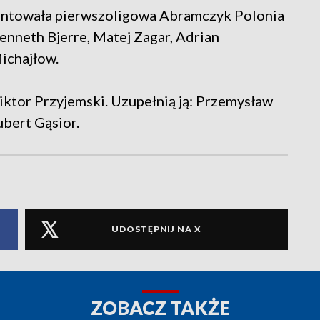
entowała pierwszoligowa Abramczyk Polonia
enneth Bjerre, Matej Zagar, Adrian
ichajłow.
iktor Przyjemski. Uzupełnią ją: Przemysław
bert Gąsior.
UDOSTĘPNIJ NA X
ZOBACZ TAKŻE