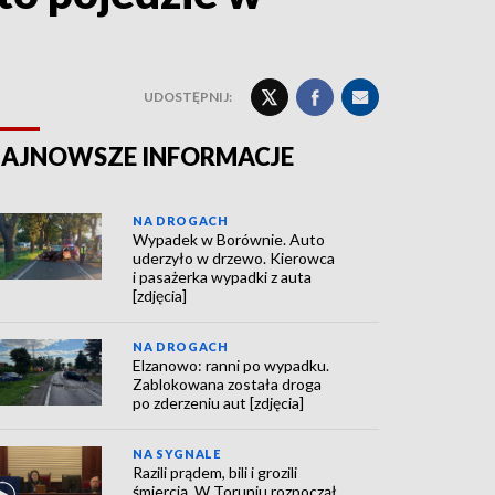
UDOSTĘPNIJ:
AJNOWSZE INFORMACJE
NA DROGACH
Wypadek w Borównie. Auto
uderzyło w drzewo. Kierowca
i pasażerka wypadki z auta
[zdjęcia]
NA DROGACH
Elzanowo: ranni po wypadku.
Zablokowana została droga
po zderzeniu aut [zdjęcia]
NA SYGNALE
Razili prądem, bili i grozili
śmiercią. W Toruniu rozpoczął