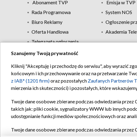
Abonament TVP
Emisja w TVP
Rada Programowa
System NOS
Biuro Reklamy
Ogłoszenie pr
Oferta Handlowa
Akademia Tele
Telegazeta ogłoszenia
Szanujemy Twoją prywatność
Regulamin TVP
Kliknij "Akceptuję i przechodzę do serwisu", aby wyrazić zg
końcowym i ich przechowywanie oraz na przetwarzanie Twoich
z IAB* (1201 firm)
oraz pozostałych
Zaufanych Partnerów T
mierzenia ich skuteczności) i pozostałych, które wskazujemy
Twoje dane osobowe zbierane podczas odwiedzania przez 
takich jak: pliki cookie, sygnalizatory WWW lub innych pod
udostępnianie funkcji mediów społecznościowych oraz anali
Twoje dane osobowe zbierane podczas odwiedzania przez 
plików cookie, informacje o Twoich wyszukiwaniach w serwi