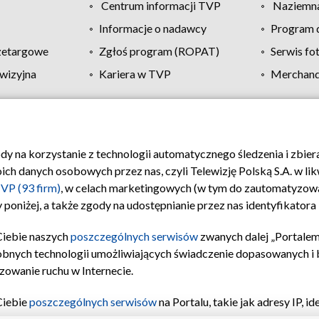
Centrum informacji TVP
Naziemna
Informacje o nadawcy
Program d
zetargowe
Zgłoś program (ROPAT)
Serwis fo
wizyjna
Kariera w TVP
Merchandi
Polityka prywatności
Moje zgody
Pomoc
Biuro re
ody na korzystanie z technologii automatycznego śledzenia i zbie
 danych osobowych przez nas, czyli Telewizję Polską S.A. w likw
VP (93 firm)
, w celach marketingowych (w tym do zautomatyzow
 poniżej, a także zgody na udostępnianie przez nas identyfikator
Ciebie naszych
poszczególnych serwisów
zwanych dalej „Portalem
obnych technologii umożliwiających świadczenie dopasowanych i be
zowanie ruchu w Internecie.
Ciebie
poszczególnych serwisów
na Portalu, takie jak adresy IP, 
sach Portalu czy historia odwiedzin będą przetwarzane przez TV