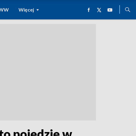
 WWW
Więcej
to pojedzie w