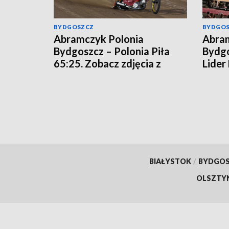
BYDGOSZCZ
BYDGO
Abramczyk Polonia
Abram
Bydgoszcz – Polonia Piła
Bydgo
65:25. Zobacz zdjęcia z
Lider
meczu!
rozgr
[relac
BIAŁYSTOK
/
BYDGO
OLSZTY