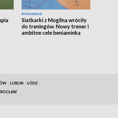
BYDGOSZCZ
mpia
Siatkarki z Mogilna wróciły
do treningów. Nowy trener i
ambitne cele beniaminka
Tauron Ligi
KÓW
/
LUBLIN
/
ŁÓDŹ
/
ROCŁAW