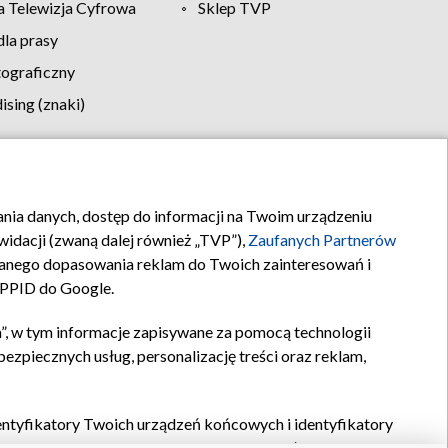
 Telewizja Cyfrowa
Sklep TVP
la prasy
tograficzny
sing (znaki)
klamy
Kontakt
rania danych, dostęp do informacji na Twoim urządzeniu
idacji (zwaną dalej również „TVP”),
Zaufanych Partnerów
anego dopasowania reklam do Twoich zainteresowań i
a PPID do Google.
”, w tym informacje zapisywane za pomocą technologii
zpiecznych usług, personalizację treści oraz reklam,
identyfikatory Twoich urządzeń końcowych i identyfikatory
P,
Zaufanych Partnerów z IAB
oraz pozostałych
Zaufanych