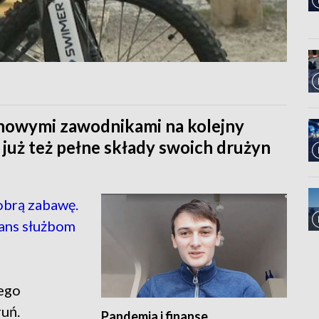
 nowymi zawodnikami na kolejny
już też pełne składy swoich drużyn
obrą zabawę.
zans służbom
ego
uń.
Pandemia i finanse