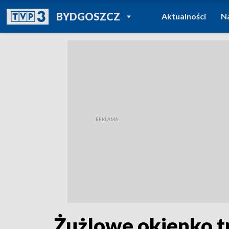
POWRÓT DO
BYDGOSZCZ
Aktualności
N
TVP REGIONY
Żużlowe okienko t