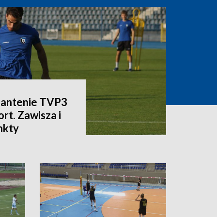
a antenie TVP3
rt. Zawisza i
nkty