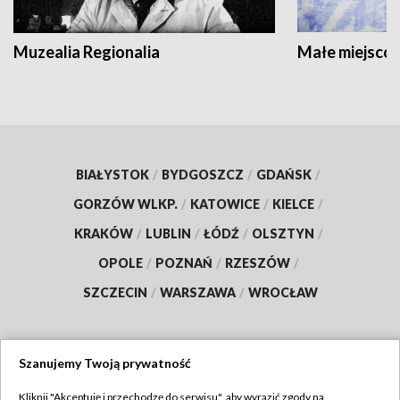
Muzealia Regionalia
Małe miejscow
BIAŁYSTOK
/
BYDGOSZCZ
/
GDAŃSK
/
GORZÓW WLKP.
/
KATOWICE
/
KIELCE
/
KRAKÓW
/
LUBLIN
/
ŁÓDŹ
/
OLSZTYN
/
OPOLE
/
POZNAŃ
/
RZESZÓW
/
SZCZECIN
/
WARSZAWA
/
WROCŁAW
Szanujemy Twoją prywatność
Dołącz do nas:
Kliknij "Akceptuję i przechodzę do serwisu", aby wyrazić zgody na