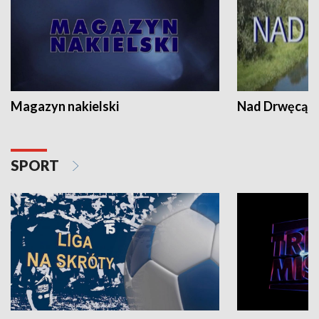
Magazyn nakielski
Nad Drwęcą
SPORT