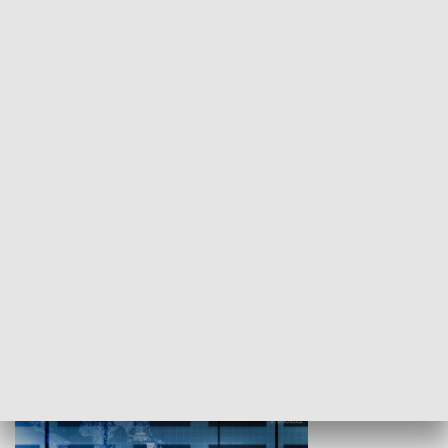
WYPOCZYNEK I REKREACJA
Studio lato
GOSPODARKA