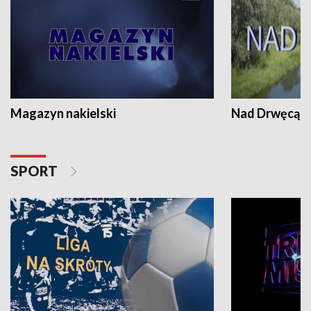
Magazyn nakielski
Nad Drwęcą
SPORT