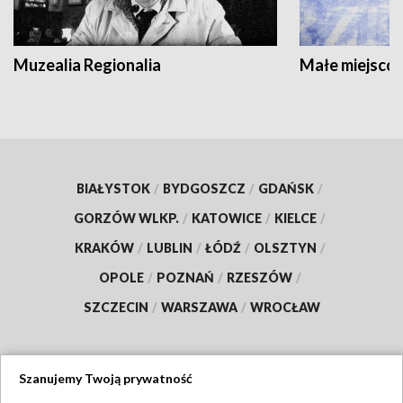
Muzealia Regionalia
Małe miejscow
BIAŁYSTOK
/
BYDGOSZCZ
/
GDAŃSK
/
GORZÓW WLKP.
/
KATOWICE
/
KIELCE
/
KRAKÓW
/
LUBLIN
/
ŁÓDŹ
/
OLSZTYN
/
OPOLE
/
POZNAŃ
/
RZESZÓW
/
SZCZECIN
/
WARSZAWA
/
WROCŁAW
Szanujemy Twoją prywatność
Dołącz do nas: