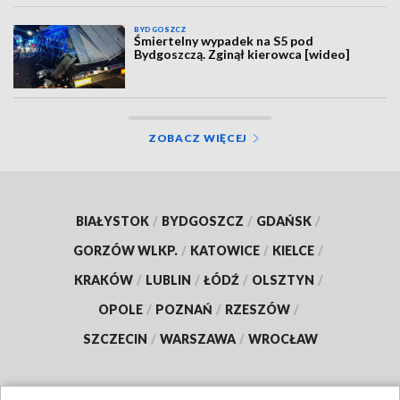
BYDGOSZCZ
Śmiertelny wypadek na S5 pod
Bydgoszczą. Zginął kierowca [wideo]
ZOBACZ WIĘCEJ
BIAŁYSTOK
/
BYDGOSZCZ
/
GDAŃSK
/
GORZÓW WLKP.
/
KATOWICE
/
KIELCE
/
KRAKÓW
/
LUBLIN
/
ŁÓDŹ
/
OLSZTYN
/
OPOLE
/
POZNAŃ
/
RZESZÓW
/
SZCZECIN
/
WARSZAWA
/
WROCŁAW