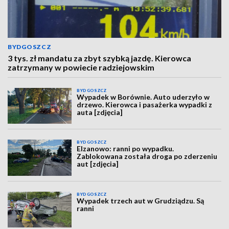
BYDGOSZCZ
3 tys. zł mandatu za zbyt szybką jazdę. Kierowca
zatrzymany w powiecie radziejowskim
BYDGOSZCZ
Wypadek w Borównie. Auto uderzyło w
drzewo. Kierowca i pasażerka wypadki z
auta [zdjęcia]
BYDGOSZCZ
Elzanowo: ranni po wypadku.
Zablokowana została droga po zderzeniu
aut [zdjęcia]
BYDGOSZCZ
Wypadek trzech aut w Grudziądzu. Są
ranni