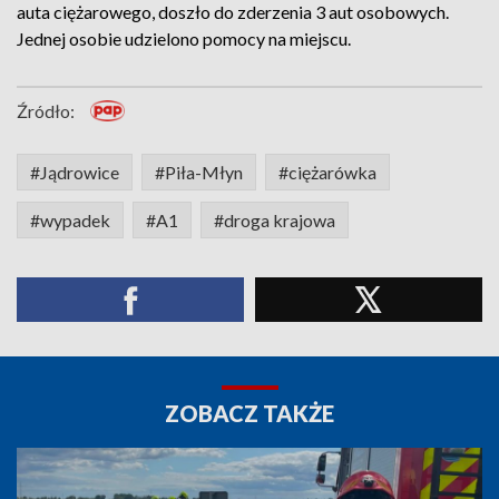
auta ciężarowego, doszło do zderzenia 3 aut osobowych.
Jednej osobie udzielono pomocy na miejscu.
Źródło:
#Jądrowice
#Piła-Młyn
#ciężarówka
#wypadek
#A1
#droga krajowa
ZOBACZ TAKŻE