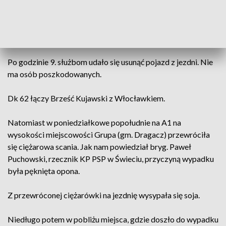
- W Jądrowicach auto ciężarowe całkowicie zablokowało
drogę. Przyczepa zestawu była unieruchomiona w rowie -
poinformował Maciej Kuliński, dyżurny z bydgoskiego
oddziału GDDKiA.
Po godzinie 9. służbom udało się usunąć pojazd z jezdni. Nie
ma osób poszkodowanych.
Dk 62 łączy Brześć Kujawski z Włocławkiem.
Natomiast w poniedziałkowe popołudnie na A1 na
wysokości miejscowości Grupa (gm. Dragacz) przewróciła
się ciężarowa scania. Jak nam powiedział bryg. Paweł
Puchowski, rzecznik KP PSP w Świeciu, przyczyną wypadku
była pęknięta opona.
Z przewróconej ciężarówki na jezdnię wysypała się soja.
Niedługo potem w pobliżu miejsca, gdzie doszło do wypadku