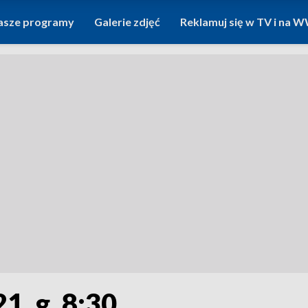
asze programy
Galerie zdjęć
Reklamuj się w TV i na
1, g. 8:30