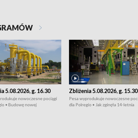
OGRAMÓW
ia 5.08.2026, g. 16.30
Zbliżenia 5.08.2026, g. 15.30
rodukuje nowoczesne pociągi
Pesa wyprodukuje nowoczesne poci
gio • Budowę nowej
dla Polregio • Jak zginęła 14-letnia
ktury gazowej między
dziewczyna z Torunia • Nowelizacja
m a Gustorzynem. •
ustawy o pomocy społecznej już
rsje wokół Wojewódzkiego
obowiązuje • W lasach pojawiły się ku
Specjalistycznego we
borowiki • Urodzaj kukurydzy w regi
 • Jaka była przyczyna śmierci