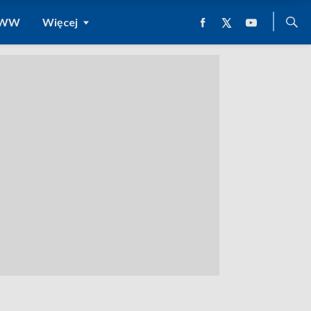
 WWW
Więcej