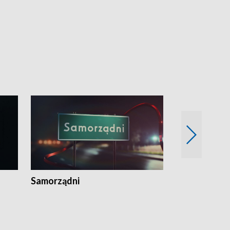
Samorządni
Wspólna sp