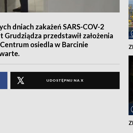
szych dniach zakażeń SARS-COV-2
nt Grudziądza przedstawił założenia
Centrum osiedla w Barcinie
Z
warte.
UDOSTĘPNIJ NA X
Z