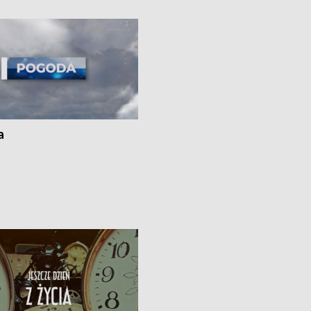
i z Torunia • Nowelizacja ustawy
społecznej już obowiązuje
a