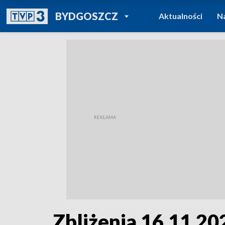
POWRÓT DO
BYDGOSZCZ
Aktualności
N
TVP REGIONY
Zbliżenia 16.11.202