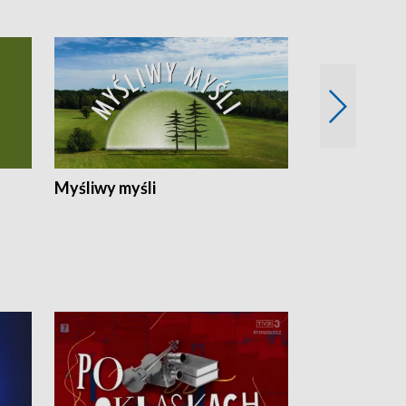
Myśliwy myśli
Spotkania z 