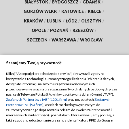
BIAŁYSTOK
/
BYDGOSZCZ
/
GDAŃSK
/
GORZÓW WLKP.
/
KATOWICE
/
KIELCE
/
KRAKÓW
/
LUBLIN
/
ŁÓDŹ
/
OLSZTYN
/
OPOLE
/
POZNAŃ
/
RZESZÓW
/
SZCZECIN
/
WARSZAWA
/
WROCŁAW
Szanujemy Twoją prywatność
Dołącz do nas:
Kliknij "Akceptuję i przechodzę do serwisu", aby wyrazić zgody na
korzystanie z technologii automatycznego śledzenia i zbierania danych,
TVP
dostęp do informacji na Twoim urządzeniu końcowym i ich
Abonament TVP
przechowywanie oraz na przetwarzanie Twoich danych osobowych przez
Regulamin TVP
nas, czyli Telewizję Polską S.A. w likwidacji (zwaną dalej również „TVP”),
Emisja w TVP
Polityka prywatności
Zaufanych Partnerów z IAB* (1201 firm)
oraz pozostałych
Zaufanych
Partnerów TVP (93 firm)
, w celach marketingowych (w tym do
Centrum informacji TVP
Moje zgody
zautomatyzowanego dopasowania reklam do Twoich zainteresowań i
mierzenia ich skuteczności) i pozostałych, które wskazujemy poniżej, a
Naziemna Telewizja Cyfrowa
Pomoc
także zgody na udostępnianie przez nas identyfikatora PPID do Google.
Sklep TVP
Biuro reklamy