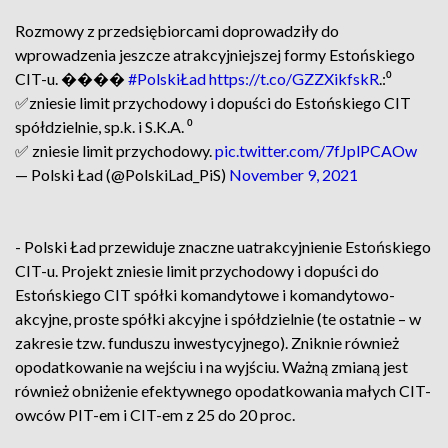
Rozmowy z przedsiębiorcami doprowadziły do
wprowadzenia jeszcze atrakcyjniejszej formy Estońskiego
CIT-u. ����
#PolskiŁad
https://t.co/GZZXikfskR
.:⁰
✅zniesie limit przychodowy i dopuści do Estońskiego CIT
spółdzielnie, sp.k. i S.K.A. ⁰
✅ zniesie limit przychodowy.
pic.twitter.com/7fJplPCAOw
— Polski Ład (@PolskiLad_PiS)
November 9, 2021
- Polski Ład przewiduje znaczne uatrakcyjnienie Estońskiego
CIT-u. Projekt zniesie limit przychodowy i dopuści do
Estońskiego CIT spółki komandytowe i komandytowo-
akcyjne, proste spółki akcyjne i spółdzielnie (te ostatnie – w
zakresie tzw. funduszu inwestycyjnego). Zniknie również
opodatkowanie na wejściu i na wyjściu. Ważną zmianą jest
również obniżenie efektywnego opodatkowania małych CIT-
owców PIT-em i CIT-em z 25 do 20 proc.