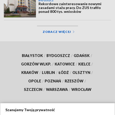
BYDGOSZCZ
Rekordowe zainteresowanie nowymi
zasadami stażu pracy. Do ZUS trafiło
ponad 800 tys. wniosków
ZOBACZ WIĘCEJ
BIAŁYSTOK
/
BYDGOSZCZ
/
GDAŃSK
/
GORZÓW WLKP.
/
KATOWICE
/
KIELCE
/
KRAKÓW
/
LUBLIN
/
ŁÓDŹ
/
OLSZTYN
/
OPOLE
/
POZNAŃ
/
RZESZÓW
/
SZCZECIN
/
WARSZAWA
/
WROCŁAW
Szanujemy Twoją prywatność
Dołącz do nas: