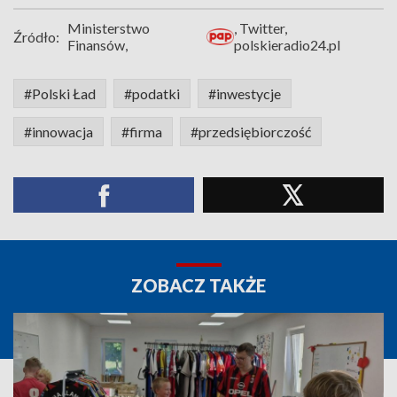
Ministerstwo
, Twitter,
Źródło:
Finansów,
polskieradio24.pl
#Polski Ład
#podatki
#inwestycje
#innowacja
#firma
#przedsiębiorczość
ZOBACZ TAKŻE