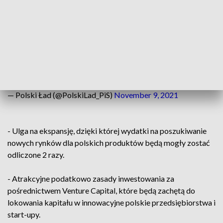
biznesu potrzebującego wsparcia.
����
#PolskiŁad
jest kluczowy dla naszej gospodarki.
Dlatego tak ważny program był szeroko konsultowany, ze
wszystkimi zainteresowanymi stronami. Tworzymy prawo,
które ma służyć wszystkim Polakom.
pic.twitter.com/ctsDiLDCfb
— Polski Ład (@PolskiLad_PiS)
November 9, 2021
- Ulga na ekspansję, dzięki której wydatki na poszukiwanie
nowych rynków dla polskich produktów będą mogły zostać
odliczone 2 razy.
- Atrakcyjne podatkowo zasady inwestowania za
pośrednictwem Venture Capital, które będą zachętą do
lokowania kapitału w innowacyjne polskie przedsiębiorstwa i
start-upy.