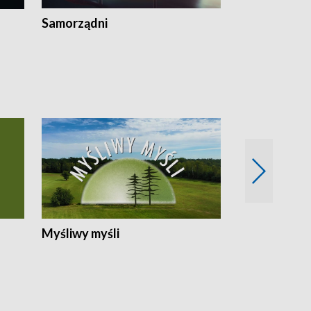
Samorządni
Wspólna sp
Myśliwy myśli
Spotkania z 