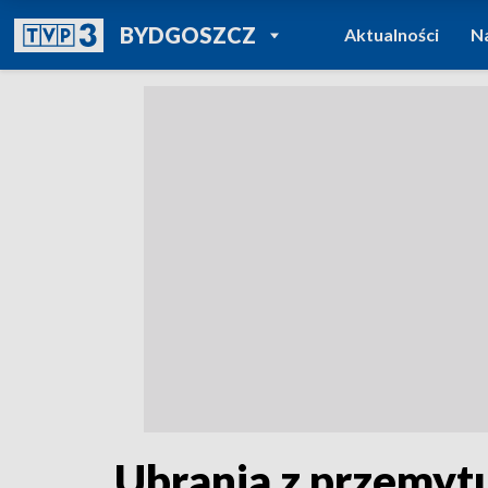
POWRÓT DO
BYDGOSZCZ
Aktualności
N
TVP REGIONY
Ubrania z przemytu