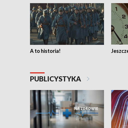
A to historia!
Jeszcze
PUBLICYSTYKA