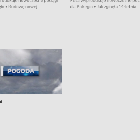
rodukuje nowoczesne pociągi
Pesa wyprodukuje nowoczesne poci
gio • Budowę nowej
dla Polregio • Jak zginęła 14-letnia
ktury gazowej między
dziewczyna z Torunia • Nowelizacja
m a Gustorzynem. •
ustawy o pomocy społecznej już
rsje wokół Wojewódzkiego
obowiązuje • W lasach pojawiły się ku
Specjalistycznego we
borowiki • Urodzaj kukurydzy w regi
 • Jaka była przyczyna śmierci
i z Torunia • Nowelizacja ustawy
społecznej już obowiązuje
a