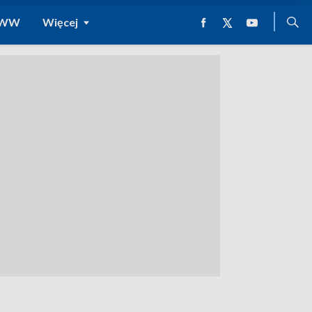
 WWW
Więcej