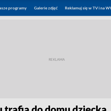
asze programy
Galerie zdjęć
Reklamuj się w TV i na
 trafią do domu dziecka