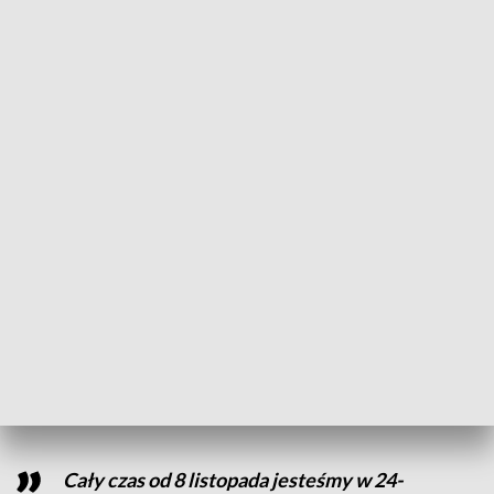
ilu funkcjonariuszy jest na miejscu, ani do kiedy tam
pozostaną.
- Policjantów z garnizonu podlaskiego wspierają policjanci z
całej Polski z oddziałów prewencji, ale także na podlaskich
drogach pracują policjanci z ruchu drogowego z garnizonów
z całej Polski, są też policyjni „specjalsi”, z powietrza
kontroluje teren załoga policyjnego śmigłowca – dodaje
podinsp. Tomasz Krupa.
Jak poinformowała straż graniczna, ostatniej doby
odnotowano 244 próby nielegalnego przekroczenia granicy
z Białorusi do Polski. W ochronę granicy zaangażowanych
jest obecnie około 15 tys. polskich żołnierzy. W gotowości są
także Wojska Obrony Terytorialnej.
Cały czas od 8 listopada jesteśmy w 24-