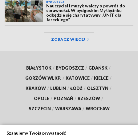
BYDGOSZCZ
Nauczyciel i muzyk walczy o powrót do
sprawności. W bydgoskim Myślęcinku
odbędzie się charytatywny „UNIT dla
Jareckiego”
ZOBACZ WIĘCEJ
BIAŁYSTOK
/
BYDGOSZCZ
/
GDAŃSK
/
GORZÓW WLKP.
/
KATOWICE
/
KIELCE
/
KRAKÓW
/
LUBLIN
/
ŁÓDŹ
/
OLSZTYN
/
OPOLE
/
POZNAŃ
/
RZESZÓW
/
SZCZECIN
/
WARSZAWA
/
WROCŁAW
Szanujemy Twoją prywatność
Dołącz do nas: