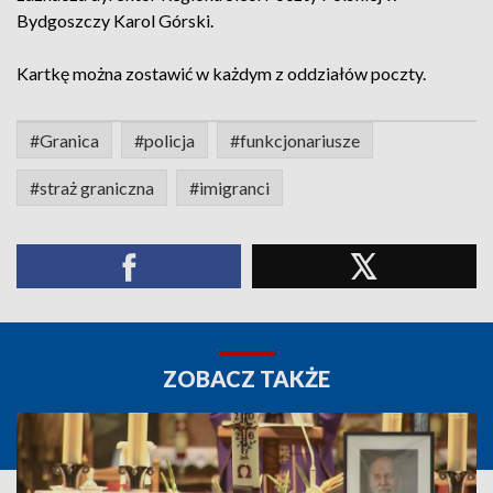
Bydgoszczy Karol Górski.
Kartkę można zostawić w każdym z oddziałów poczty.
#Granica
#policja
#funkcjonariusze
#straż graniczna
#imigranci
ZOBACZ TAKŻE