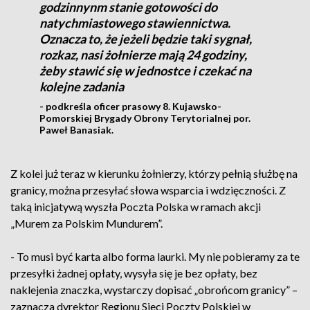
godzinnynm stanie gotowości do
natychmiastowego stawiennictwa.
Oznacza to, że jeżeli będzie taki sygnał,
rozkaz, nasi żołnierze mają 24 godziny,
żeby stawić się w jednostce i czekać na
kolejne zadania
- podkreśla oficer prasowy 8. Kujawsko-
Pomorskiej Brygady Obrony Terytorialnej por.
Paweł Banasiak.
Z kolei już teraz w kierunku żołnierzy, którzy pełnią służbę na
granicy, można przesyłać słowa wsparcia i wdzięczności. Z
taką inicjatywą wyszła Poczta Polska w ramach akcji
„Murem za Polskim Mundurem”.
- To musi być karta albo forma laurki. My nie pobieramy za te
przesyłki żadnej opłaty, wysyła się je bez opłaty, bez
naklejenia znaczka, wystarczy dopisać „obrońcom granicy” –
zaznacza dyrektor Regionu Sieci Poczty Polskiej w