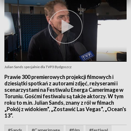
Julian Sands specjalnie dla TVP3 Bydgoszcz
Prawie 300 premierowych projekcji filmowych i
dziesiątki spotkań z autorami zdjęć, reżyserami i
scenarzystami na Festiwalu Energa Camerimage w
Toruniu. Gośćmi festiwalu są także aktorzy. W tym
roku to m.in. Julian Sands, znany z ról w filmach
„Pokój z widokiem”, „Zostawić Las Vegas”, „Ocean's
13”.
#Sands
#Camerimage
#film
#festiwal