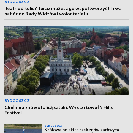
BYDGOSZCZ
Teatr od kulis? Teraz możesz go współtworzyć! Trwa
nabór do Rady Widzów i wolontariatu
BYDGOSZCZ
Chełmno znów stolicą sztuki. Wystartował 9 Hills
Festival
BYDGOSZCZ
Królowa polskich rzek znów zachwyca.