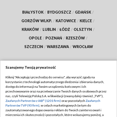
BIAŁYSTOK
/
BYDGOSZCZ
/
GDAŃSK
/
GORZÓW WLKP.
/
KATOWICE
/
KIELCE
/
KRAKÓW
/
LUBLIN
/
ŁÓDŹ
/
OLSZTYN
/
OPOLE
/
POZNAŃ
/
RZESZÓW
/
SZCZECIN
/
WARSZAWA
/
WROCŁAW
Szanujemy Twoją prywatność
Dołącz do nas:
Kliknij "Akceptuję i przechodzę do serwisu", aby wyrazić zgody na
korzystanie z technologii automatycznego śledzenia i zbierania danych,
TVP
dostęp do informacji na Twoim urządzeniu końcowym i ich
Abonament TVP
przechowywanie oraz na przetwarzanie Twoich danych osobowych przez
Regulamin TVP
nas, czyli Telewizję Polską S.A. w likwidacji (zwaną dalej również „TVP”),
Emisja w TVP
Polityka prywatności
Zaufanych Partnerów z IAB* (1201 firm)
oraz pozostałych
Zaufanych
Partnerów TVP (93 firm)
, w celach marketingowych (w tym do
Centrum informacji TVP
Moje zgody
zautomatyzowanego dopasowania reklam do Twoich zainteresowań i
mierzenia ich skuteczności) i pozostałych, które wskazujemy poniżej, a
Naziemna Telewizja Cyfrowa