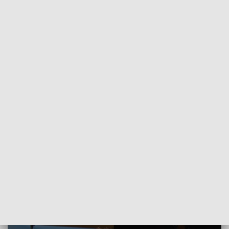
POWRÓT DO
BYDGOSZCZ
TVP REGIONY
Julian Sands na EnergaCamerimage:
Chciałbym tu przyjechać jeszcze wiele
razy
2021-11-16
Paulina Rubczak