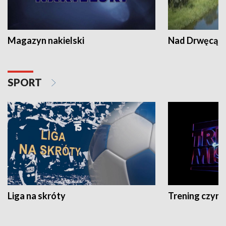
Magazyn nakielski
Nad Drwęcą
SPORT
Liga na skróty
Trening czyni 