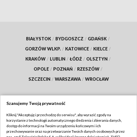
BIAŁYSTOK
/
BYDGOSZCZ
/
GDAŃSK
/
GORZÓW WLKP.
/
KATOWICE
/
KIELCE
/
KRAKÓW
/
LUBLIN
/
ŁÓDŹ
/
OLSZTYN
/
OPOLE
/
POZNAŃ
/
RZESZÓW
/
SZCZECIN
/
WARSZAWA
/
WROCŁAW
Szanujemy Twoją prywatność
Dołącz do nas:
Kliknij "Akceptuję i przechodzę do serwisu", aby wyrazić zgody na
korzystanie z technologii automatycznego śledzenia i zbierania danych,
TVP
dostęp do informacji na Twoim urządzeniu końcowym i ich
Abonament TVP
przechowywanie oraz na przetwarzanie Twoich danych osobowych przez
Regulamin TVP
nas, czyli Telewizję Polską S.A. w likwidacji (zwaną dalej również „TVP”),