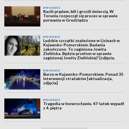
BYDGOSZCZ
Razili prądem, bili i grozili śmiercią. W
Toruniu rozpoczął się proces w sprawie
porwania w Grudziądzu
BYDGOSZCZ
Ludzkie szczątki znalezione w Lisinach w
Kujawsko-Pomorskiem. Badania
zakończono. To zaginiona Jowita
Zielińska. Będzie przełom w sprawie
zaginionej Jowity Zielińskiej? [zdjęcia,
wideo, aktualizacja]
BYDGOSZCZ
Burze w Kujawsko-Pomorskiem. Ponad 35
interwencji strażaków [aktualizacja,
zdjęcia]
BYDGOSZCZ
Tragedia w Inowrocławiu. 47-latek wypadł
z 4. piętra