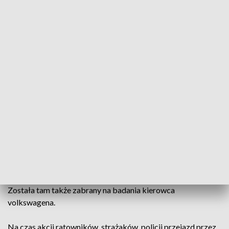
słup latarni. Passat wjechał na chodnik prowadzący z ul.
Fordońskiej do Jagiellońskiej, przeciął go i zatrzymał się na
pasie zieleni - na szczęście nie potrącił żadnego przechodnia.
- Kierowca karetki wjechał na rondo na czerwonym świetle.
W tym czasie kierujący volkswagenem, mając zielone
światło, również wjechał na rondo. Za spowodowanie
zdarzenia odpowiada kierujący karetką, który nie zachował
należytej ostrożności, jadąc na łączonych sygnałach
uprzywilejowania - informuje podkom. Lidia Kowalska z
zespołu prasowego Komendy Wojewódzkiej Policji w
Bydgoszczy.
Pacjentka z uszkodzonego ambulansu została na noszach
przełożona do innego ambulansu i odwieziona do szpitala.
Została tam także zabrany na badania kierowca
volkswagena.
Na czas akcji ratowników, strażaków, policji przejazd przez