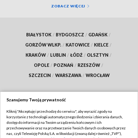
ZOBACZ WIĘCEJ
BIAŁYSTOK
/
BYDGOSZCZ
/
GDAŃSK
/
GORZÓW WLKP.
/
KATOWICE
/
KIELCE
/
KRAKÓW
/
LUBLIN
/
ŁÓDŹ
/
OLSZTYN
/
OPOLE
/
POZNAŃ
/
RZESZÓW
/
SZCZECIN
/
WARSZAWA
/
WROCŁAW
Szanujemy Twoją prywatność
Dołącz do nas:
Kliknij "Akceptuję i przechodzę do serwisu", aby wyrazić zgody na
korzystanie z technologii automatycznego śledzenia i zbierania danych,
TVP
dostęp do informacji na Twoim urządzeniu końcowym i ich
Abonament TVP
przechowywanie oraz na przetwarzanie Twoich danych osobowych przez
Regulamin TVP
nas, czyli Telewizję Polską S.A. w likwidacji (zwaną dalej również „TVP”),