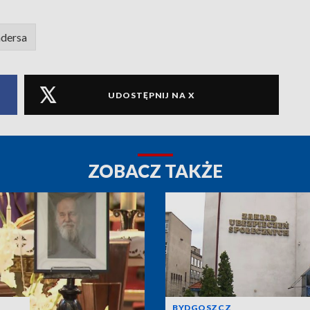
ndersa
UDOSTĘPNIJ NA X
ZOBACZ TAKŻE
BYDGOSZCZ