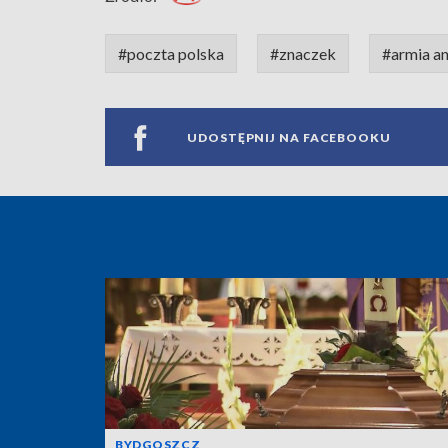
#poczta polska
#znaczek
#armia a
UDOSTĘPNIJ NA FACEBOOKU
BYDGOSZCZ