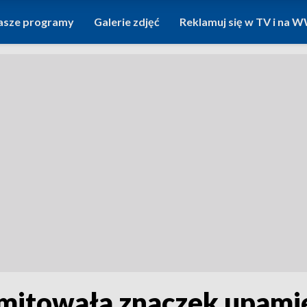
asze programy
Galerie zdjęć
Reklamuj się w TV i na
mitowała znaczek upami