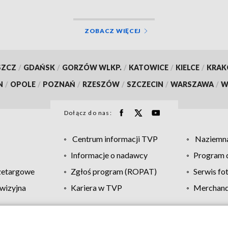
ZOBACZ WIĘCEJ
SZCZ
/
GDAŃSK
/
GORZÓW WLKP.
/
KATOWICE
/
KIELCE
/
KRA
N
/
OPOLE
/
POZNAŃ
/
RZESZÓW
/
SZCZECIN
/
WARSZAWA
/
W
Dołącz do nas:
Centrum informacji TVP
Naziemna
Informacje o nadawcy
Program d
zetargowe
Zgłoś program (ROPAT)
Serwis fo
wizyjna
Kariera w TVP
Merchandi