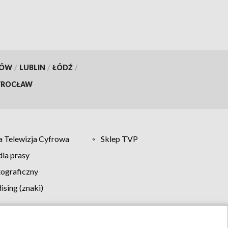
KÓW
/
LUBLIN
/
ŁÓDŹ
/
ROCŁAW
 Telewizja Cyfrowa
Sklep TVP
la prasy
tograficzny
sing (znaki)