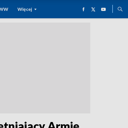
 WWW
Więcej
ętniający Armię