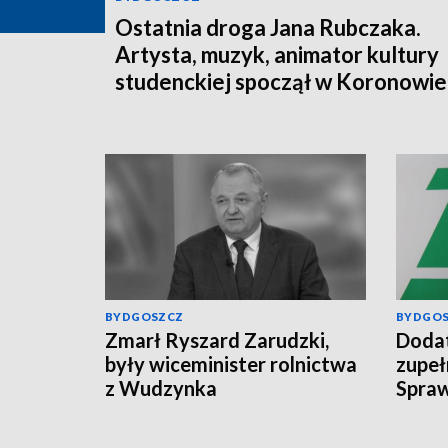
Ostatnia droga Jana Rubczaka.
Artysta, muzyk, animator kultury
studenckiej spoczął w Koronowie
BYDGOSZCZ
BYDGO
Zmarł Ryszard Zarudzki,
Dodat
były wiceminister rolnictwa
zupeł
z Wudzynka
Spraw
świad