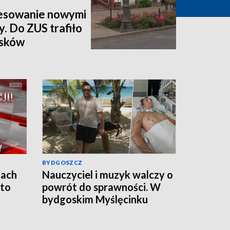
esowanie nowymi
y. Do ZUS trafiło
osków
BYDGOSZCZ
jach
Nauczyciel i muzyk walczy o
 to
powrót do sprawności. W
bydgoskim Myślęcinku
odbędzie się charytatywny
„UNIT dla Jareckiego”