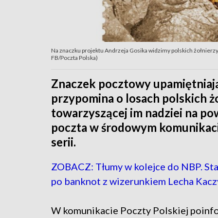
Na znaczku projektu Andrzeja Gosika widzimy polskich żołnierzy
FB/Poczta Polska)
Znaczek pocztowy upamiętniają
przypomina o losach polskich ż
towarzyszącej im nadziei na p
poczta w środowym komunikaci
serii.
ZOBACZ: Tłumy w kolejce do NBP. Sta
po banknot z wizerunkiem Lecha Kac
W komunikacie Poczty Polskiej poin