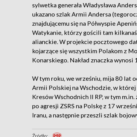
sylwetka generała Władysława Anders
ukazano szlak Armii Andersa (tegoroc
znajdującemu się na Półwyspie Apenińs
Watykanie, którzy gościli tam kilkana
alianckie. W projekcie pocztowego da
kojarzące się wszystkim Polakom z Mon
Konarskiego. Nakład znaczka wynosi 16
W tym roku, we wrześniu, mija 80 lat
Armii Polskiej na Wschodzie, w której
Kresów Wschodnich II RP, w tym m.in. ż
po agresji ZSRS na Polskę z 17 wrześn
Iranu, a następnie przeszli szlak bojo
Źródło: