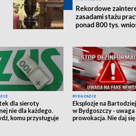
Rekordowe zainter
zasadami stażu prac
ponad 800 tys. wni
SZCZ
BYDGOSZCZ
ek dla sieroty
Eksplozje na Bartodzie
nej nie dla każdego.
w Bydgoszczy - uwaga
dź, komu przysługuje
prowokacja. Nie daj się
czenie z ZUS
wciągnąć w grę chaosu
informacyjnego