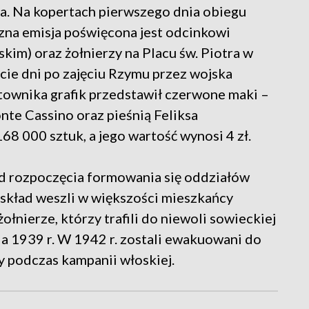
a. Na kopertach pierwszego dnia obiegu
zna emisja poświęcona jest odcinkowi
kim) oraz żołnierzy na Placu św. Piotra w
ście dni po zajęciu Rzymu przez wojska
townika grafik przedstawił czerwone maki –
te Cassino oraz pieśnią Feliksa
8 000 sztuk, a jego wartość wynosi 4 zł.
 od rozpoczęcia formowania się oddziałów
 skład weszli w większości mieszkańcy
ołnierze, którzy trafili do niewoli sowieckiej
ia 1939 r. W 1942 r. zostali ewakuowani do
wy podczas kampanii włoskiej.