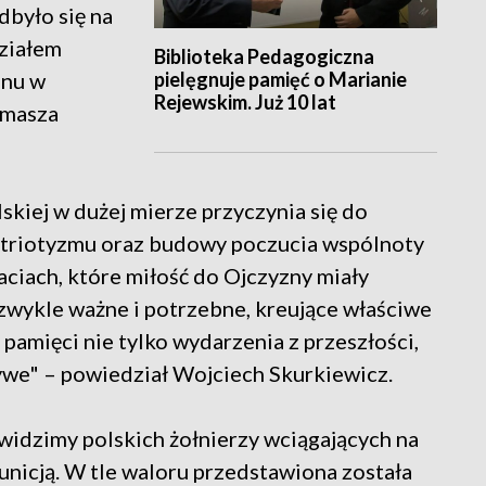
było się na
ziałem
Biblioteka Pedagogiczna
pielęgnuje pamięć o Marianie
anu w
Rejewskim. Już 10 lat
omasza
lskiej w dużej mierze przyczynia się do
 patriotyzmu oraz budowy poczucia wspólnoty
ciach, które miłość do Ojczyzny miały
zwykle ważne i potrzebne, kreujące właściwe
 pamięci nie tylko wydarzenia z przeszłości,
żywe" – powiedział Wojciech Skurkiewicz.
widzimy polskich żołnierzy wciągających na
nicją. W tle waloru przedstawiona została