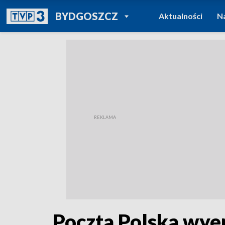
POWRÓT DO
BYDGOSZCZ
Aktualności
N
TVP REGIONY
Poczta Polska wye