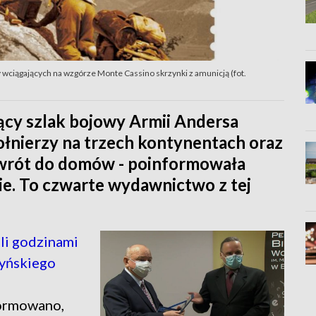
 wciągających na wzgórze Monte Cassino skrzynki z amunicją (fot.
cy szlak bojowy Armii Andersa
ołnierzy na trzech kontynentach oraz
owrót do domów - poinformowała
e. To czwarte wydawnictwo z tej
li godzinami
zyńskiego
formowano,