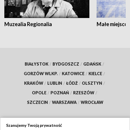
Muzealia Regionalia
Małe miejscow
BIAŁYSTOK
/
BYDGOSZCZ
/
GDAŃSK
/
GORZÓW WLKP.
/
KATOWICE
/
KIELCE
/
KRAKÓW
/
LUBLIN
/
ŁÓDŹ
/
OLSZTYN
/
OPOLE
/
POZNAŃ
/
RZESZÓW
/
SZCZECIN
/
WARSZAWA
/
WROCŁAW
Szanujemy Twoją prywatność
Dołącz do nas: