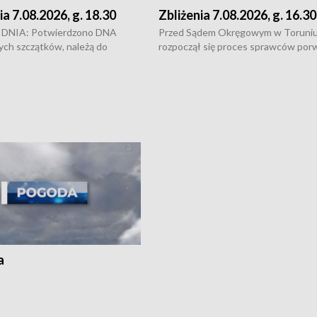
ia 7.08.2026, g. 18.30
Zbliżenia 7.08.2026, g. 16.30
DNIA: Potwierdzono DNA
Przed Sądem Okręgowym w Toruni
ych szczątków, należą do
rozpoczął się proces sprawców por
j Jowity Zielińskiej • Tragiczny
pobicie i tortur pod Grudziądzem • 
c serwisowych w studni w Solcu
zł - tyle mogą wynosić straty po poż
 • Festiwal dziewięciu wzgórz
przy ul. Kossaka w Bydgoszczy •
e i Festiwal Wisły w kilku
Niebezpiecznie na drogach regionu 
regionu • Problem z realizacją
Dalszy ciąg sporu o pranie na bydgo
 spaleniu apteki w Bydgoszczy •
Kapuściskach
ąg sąsiedzkiego sporu o
nie prania
a