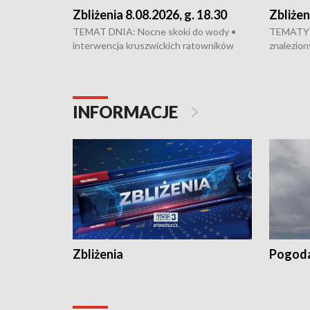
Zbliżenia 8.08.2026, g. 18.30
Zbliżen
TEMAT DNIA: Nocne skoki do wody •
TEMATY 
interwencja kruszwickich ratowników
znalezion
WOPR mogła zapobiec tragedii • Koniec
zaginione
prac na Rondzie Fordońskim • Na Wyspie
finał pra
Młyńskiej świętowano urodziny Mariana
Kujawskim
Rejewskiego • Kujawski Festiwal Pieśni
w Chełmni
INFORMACJE
Ludowej w Inowrocławiu • Rekord w
miastach 
kiszeniu ogórków w gminie Łasin
recept po
Dalszy ci
wywiesza
Zbliżenia
Pogod