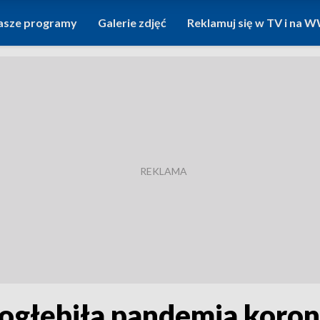
asze programy
Galerie zdjęć
Reklamuj się w TV i na
ogłębiła pandemia koron