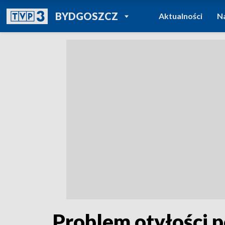
POWRÓT DO
BYDGOSZCZ
Aktualności
N
TVP REGIONY
Problem otyłości p