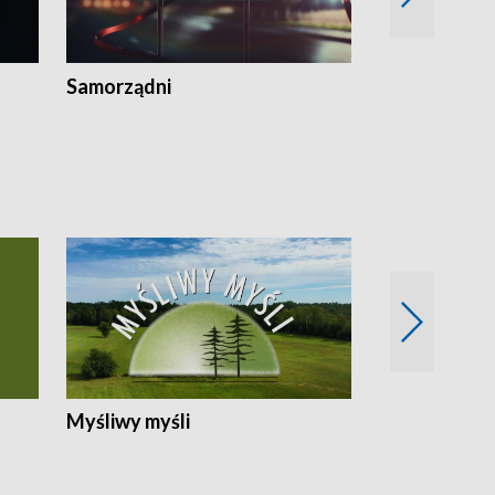
Samorządni
Wspólna sp
Myśliwy myśli
Spotkania z 