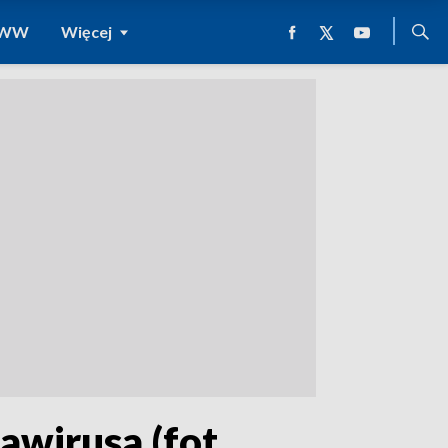
 WWW
Więcej
awirusa (fot.