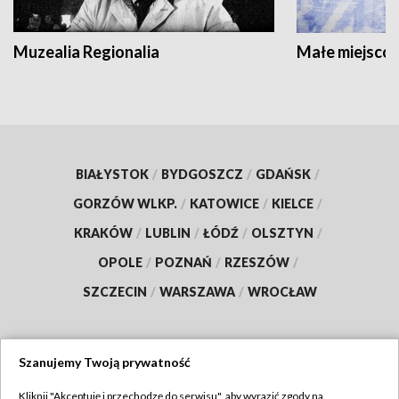
Muzealia Regionalia
Małe miejscow
BIAŁYSTOK
/
BYDGOSZCZ
/
GDAŃSK
/
GORZÓW WLKP.
/
KATOWICE
/
KIELCE
/
KRAKÓW
/
LUBLIN
/
ŁÓDŹ
/
OLSZTYN
/
OPOLE
/
POZNAŃ
/
RZESZÓW
/
SZCZECIN
/
WARSZAWA
/
WROCŁAW
Szanujemy Twoją prywatność
Dołącz do nas:
Kliknij "Akceptuję i przechodzę do serwisu", aby wyrazić zgody na