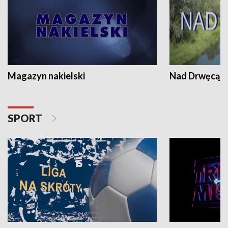
Magazyn nakielski
Nad Drwęcą
SPORT