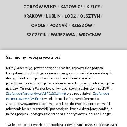
GORZÓW WLKP.
/
KATOWICE
/
KIELCE
/
KRAKÓW
/
LUBLIN
/
ŁÓDŹ
/
OLSZTYN
/
OPOLE
/
POZNAŃ
/
RZESZÓW
/
SZCZECIN
/
WARSZAWA
/
WROCŁAW
Szanujemy Twoją prywatność
Dołącz do nas:
Kliknij "Akceptuję i przechodzę do serwisu", aby wyrazić zgody na
korzystanie z technologii automatycznego śledzenia i zbierania danych,
TVP
dostęp do informacji na Twoim urządzeniu końcowym i ich
Abonament TVP
przechowywanie oraz na przetwarzanie Twoich danych osobowych przez
Regulamin TVP
nas, czyli Telewizję Polską S.A. w likwidacji (zwaną dalej również „TVP”),
Emisja w TVP
Polityka prywatności
Zaufanych Partnerów z IAB* (1201 firm)
oraz pozostałych
Zaufanych
Partnerów TVP (93 firm)
, w celach marketingowych (w tym do
Centrum informacji TVP
Moje zgody
zautomatyzowanego dopasowania reklam do Twoich zainteresowań i
mierzenia ich skuteczności) i pozostałych, które wskazujemy poniżej, a
Naziemna Telewizja Cyfrowa
Pomoc
także zgody na udostępnianie przez nas identyfikatora PPID do Google.
Sklep TVP
Biuro reklamy
Twoje dane osobowe zbierane podczas odwiedzania przez Ciebie naszych