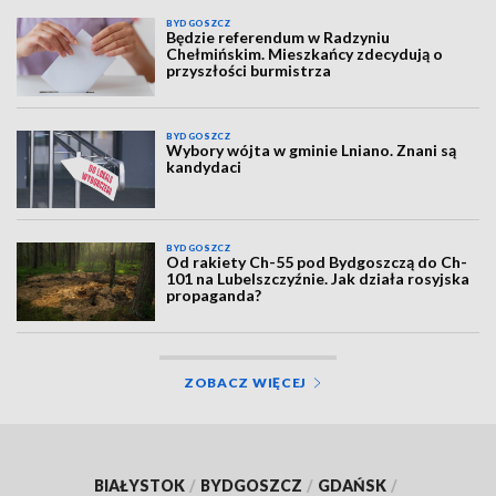
BYDGOSZCZ
Będzie referendum w Radzyniu
Chełmińskim. Mieszkańcy zdecydują o
przyszłości burmistrza
BYDGOSZCZ
Wybory wójta w gminie Lniano. Znani są
kandydaci
BYDGOSZCZ
Od rakiety Ch-55 pod Bydgoszczą do Ch-
101 na Lubelszczyźnie. Jak działa rosyjska
propaganda?
ZOBACZ WIĘCEJ
BIAŁYSTOK
/
BYDGOSZCZ
/
GDAŃSK
/