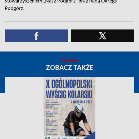
Stowarzyszeniem „Nasz Podgórz” oraz Radą Okręgu
Podgórz.
ZOBACZ TAKŻE