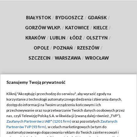
BIAŁYSTOK
/
BYDGOSZCZ
/
GDAŃSK
/
GORZÓW WLKP.
/
KATOWICE
/
KIELCE
/
KRAKÓW
/
LUBLIN
/
ŁÓDŹ
/
OLSZTYN
/
OPOLE
/
POZNAŃ
/
RZESZÓW
/
SZCZECIN
/
WARSZAWA
/
WROCŁAW
Szanujemy Twoją prywatność
Dołącz do nas:
Kliknij "Akceptuję i przechodzę do serwisu", aby wyrazić zgody na
korzystanie z technologii automatycznego śledzenia i zbierania danych,
TVP
dostęp do informacji na Twoim urządzeniu końcowym i ich
Abonament TVP
przechowywanie oraz na przetwarzanie Twoich danych osobowych przez
Regulamin TVP
nas, czyli Telewizję Polską S.A. w likwidacji (zwaną dalej również „TVP”),
Emisja w TVP
Polityka prywatności
Zaufanych Partnerów z IAB* (1201 firm)
oraz pozostałych
Zaufanych
Partnerów TVP (93 firm)
, w celach marketingowych (w tym do
Centrum informacji TVP
Moje zgody
zautomatyzowanego dopasowania reklam do Twoich zainteresowań i