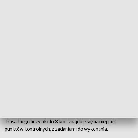
V Kosmiczny Bieg Jedi „Biegaj Sercem”
27 listopada
W ostatnią sobotę listopada w Parku Tysiąclecia, w
lewobrzeżnej części Torunia, odbędzie się V Kosmiczny Bieg
Jedi „Biegaj Sercem”. Start zaplanowano na godz. 15:00 i
dołączyć do biegu można w każdej chwili, aż do zamknięcia
imprezy o 18:00.
Trasa biegu liczy około 3 km i znajduje się na niej pięć
punktów kontrolnych, z zadaniami do wykonania.