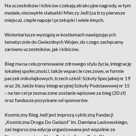
Na uczestników i kibiców czekają atrakcyjne nagrody, w tym
medale, niezwykłe statuetki Mieczy Jedi (za trzy pierwsze
miejsca), ciepłe napoje i przekąski i wiele innych.
Wolontariusze wystąpią w kostiumach nawiązujących
tematycznie do Gwiezdnych Wojen, do czego zachęcamy
zarówno uczestników, jak i kibiców.
Bieg ma na celu promowanie zdrowego stylu życia, integrację
lokalnej społeczności, także wsparcie rzeczowe, w formie
paczek mikołajkowych, trzech szkół: Szkoły Specjalnej nr 19
oraz 26, także klasy integracyjnej Szkoły Podstawowej nr 15
– na ten cel przeznaczone zostanie wpisowe za bieg (20 zł)
oraz fundusze pozyskane od sponsorów.
Kosmiczny Bieg Jedi jest imprezą cykliczną Fundacji
„Kosmiczna Droga Do Gwiazd” im. Damiana Laskowskiego,
zaś tegoroczna edycja organizowana jest wspólnie ze