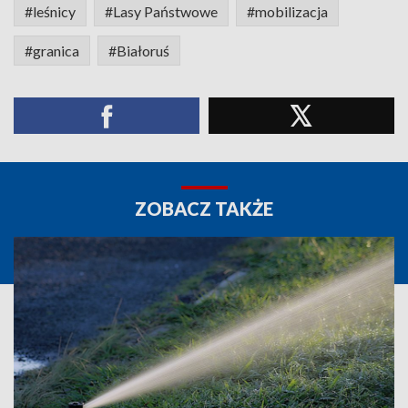
#leśnicy
#Lasy Państwowe
#mobilizacja
#granica
#Białoruś
ZOBACZ TAKŻE