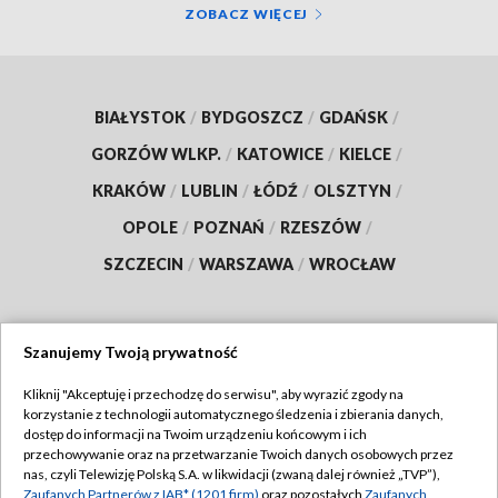
ZOBACZ WIĘCEJ
BIAŁYSTOK
/
BYDGOSZCZ
/
GDAŃSK
/
GORZÓW WLKP.
/
KATOWICE
/
KIELCE
/
KRAKÓW
/
LUBLIN
/
ŁÓDŹ
/
OLSZTYN
/
OPOLE
/
POZNAŃ
/
RZESZÓW
/
SZCZECIN
/
WARSZAWA
/
WROCŁAW
Szanujemy Twoją prywatność
Dołącz do nas:
Kliknij "Akceptuję i przechodzę do serwisu", aby wyrazić zgody na
korzystanie z technologii automatycznego śledzenia i zbierania danych,
TVP
dostęp do informacji na Twoim urządzeniu końcowym i ich
Abonament TVP
przechowywanie oraz na przetwarzanie Twoich danych osobowych przez
Regulamin TVP
nas, czyli Telewizję Polską S.A. w likwidacji (zwaną dalej również „TVP”),
Emisja w TVP
Polityka prywatności
Zaufanych Partnerów z IAB* (1201 firm)
oraz pozostałych
Zaufanych