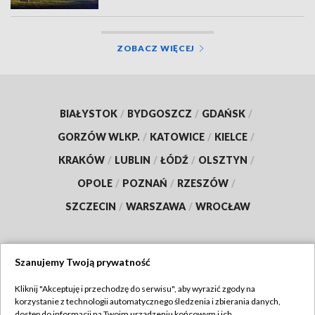
ZOBACZ WIĘCEJ
BIAŁYSTOK
/
BYDGOSZCZ
/
GDAŃSK
/
GORZÓW WLKP.
/
KATOWICE
/
KIELCE
/
KRAKÓW
/
LUBLIN
/
ŁÓDŹ
/
OLSZTYN
/
OPOLE
/
POZNAŃ
/
RZESZÓW
/
SZCZECIN
/
WARSZAWA
/
WROCŁAW
Szanujemy Twoją prywatność
Dołącz do nas:
Kliknij "Akceptuję i przechodzę do serwisu", aby wyrazić zgody na
korzystanie z technologii automatycznego śledzenia i zbierania danych,
TVP
dostęp do informacji na Twoim urządzeniu końcowym i ich