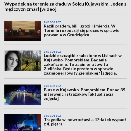
Wypadek na terenie zakładu w Solcu Kujawskim. Jeden z
mężczyzn zmarł [wideo]
BYDGOSZCZ
Razili prądem, bili i grozili śmiercią. W
Toruniu rozpoczął się proces w sprawie
porwania w Grudziądzu
BYDGOSZCZ
Ludzkie szczątki znalezione w Lisinach w
Kujawsko-Pomorskiem. Badania
zakończono. To zaginiona Jowita
Zielińska. Będzie przełom w sprawie
zaginionej Jowity Zielińskiej? [zdjęcia,
wideo, aktualizacja]
BYDGOSZCZ
Burze w Kujawsko-Pomorskiem. Ponad 35
interwencji strażaków [aktualizacja,
zdjęcia]
BYDGOSZCZ
Tragedia w Inowrocławiu. 47-latek wypadł
z 4. piętra