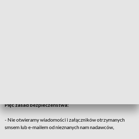
samą nazwą jaką posiadają operatorzy sieci czy firmy
kurierskie.
W polu nadawcy widnieje nazwa, która ma świadczyć o
autentycznym nadawcy, jednak wiadomość wysyłana jest
przez przestępców. Wchodząc na wysłany w wiadomości
link zostajemy automatycznie przekierowani na stronę
umożliwiającą zalogowanie do osobistego konta
bankowego, celem uiszczenia wskazanej kwoty bądź
fałszywą stronę internetową. Wchodząc w link podany w
treści wiadomości możemy stracić wszystkie nasze
oszczędności. W takim przypadku należy usunąć wiadomość i
nie odpowiadać na nią.
Pięć zasad bezpieczeństwa:
- Nie otwieramy wiadomości i załączników otrzymanych
smsem lub e-mailem od nieznanych nam nadawców,