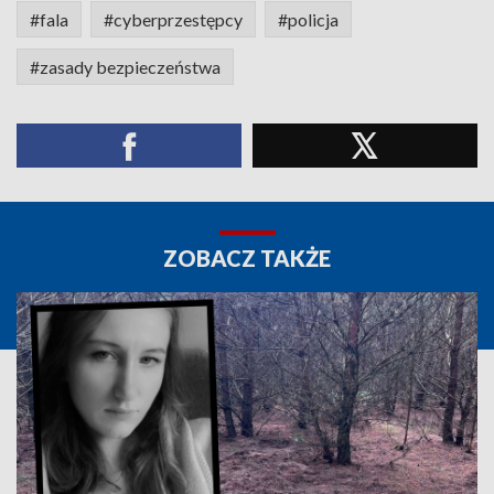
#fala
#cyberprzestępcy
#policja
#zasady bezpieczeństwa
ZOBACZ TAKŻE