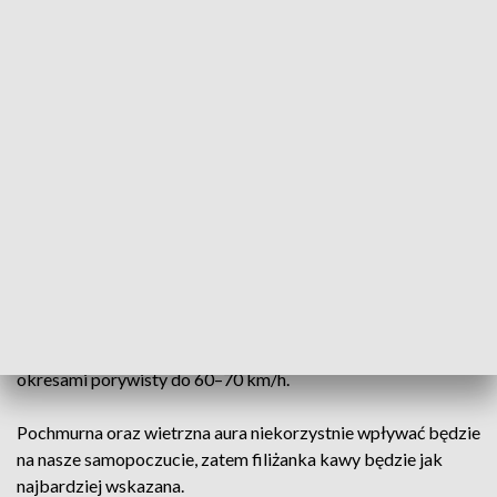
życie, a nawet zastępuje karetki
Do południa w całym województwie nadal chmury szczelnie
przykrywać będą niebo i od czasu do czasu popada słaby
deszcz lub mżawka.
Po południu nie mamy co liczyć na poprawę pogody – nadal
pochmurno, ze słabymi opadami deszczu lub mżawki oraz
wietrznie do 60-70 km/h.
Ciśnienie będzie się wahać. W południe wyniesie około 1008
hPa.
Z kierunków zachodnich, umiarkowany i silny 20–35 km/h,
okresami porywisty do 60–70 km/h.
Pochmurna oraz wietrzna aura niekorzystnie wpływać będzie
na nasze samopoczucie, zatem filiżanka kawy będzie jak
najbardziej wskazana.