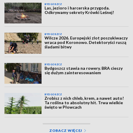
BYDGOSZCZ
Las, jezioro i harcerska przygoda.
Odkrywamy sekrety Krówki Leśnej!
BYDGOSZCZ
Wilcze 2026. Europejski zlot poszukiwaczy
wraca pod Koronowo. Detektoryści ruszą
śladami bitwy
BYDGOSZCZ
Bydgoszcz stawia na rowery. BRA cieszy
się dużym zainteresowaniem
BYDGOSZCZ
Zrobisz z nich chleb, krem, a nawet auto!
Ta roślina to absolutny hit. Trwa wielkie
święto w Płowcach
ZOBACZ WIĘCEJ