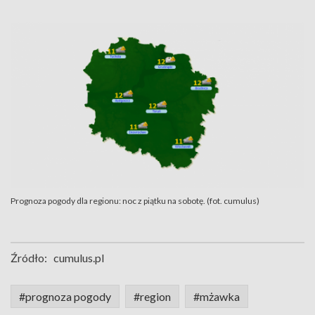
Prognoza pogody dla regionu: noc z piątku na sobotę. (fot. cumulus)
Źródło:
cumulus.pl
#prognoza pogody
#region
#mżawka