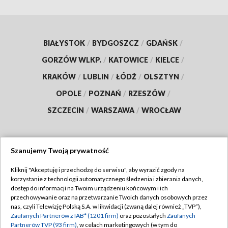
BIAŁYSTOK
/
BYDGOSZCZ
/
GDAŃSK
/
GORZÓW WLKP.
/
KATOWICE
/
KIELCE
/
KRAKÓW
/
LUBLIN
/
ŁÓDŹ
/
OLSZTYN
/
OPOLE
/
POZNAŃ
/
RZESZÓW
/
SZCZECIN
/
WARSZAWA
/
WROCŁAW
Szanujemy Twoją prywatność
Dołącz do nas:
Kliknij "Akceptuję i przechodzę do serwisu", aby wyrazić zgody na
korzystanie z technologii automatycznego śledzenia i zbierania danych,
TVP
dostęp do informacji na Twoim urządzeniu końcowym i ich
Abonament TVP
przechowywanie oraz na przetwarzanie Twoich danych osobowych przez
Regulamin TVP
nas, czyli Telewizję Polską S.A. w likwidacji (zwaną dalej również „TVP”),
Emisja w TVP
Polityka prywatności
Zaufanych Partnerów z IAB* (1201 firm)
oraz pozostałych
Zaufanych
Partnerów TVP (93 firm)
, w celach marketingowych (w tym do