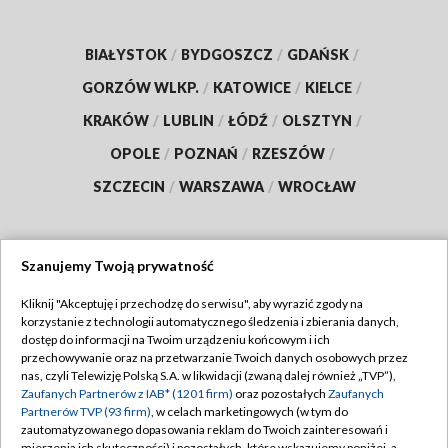
BIAŁYSTOK
/
BYDGOSZCZ
/
GDAŃSK
/
GORZÓW WLKP.
/
KATOWICE
/
KIELCE
/
KRAKÓW
/
LUBLIN
/
ŁÓDŹ
/
OLSZTYN
/
OPOLE
/
POZNAŃ
/
RZESZÓW
/
SZCZECIN
/
WARSZAWA
/
WROCŁAW
Szanujemy Twoją prywatność
Dołącz do nas:
Kliknij "Akceptuję i przechodzę do serwisu", aby wyrazić zgody na
korzystanie z technologii automatycznego śledzenia i zbierania danych,
TVP
dostęp do informacji na Twoim urządzeniu końcowym i ich
Abonament TVP
przechowywanie oraz na przetwarzanie Twoich danych osobowych przez
Regulamin TVP
nas, czyli Telewizję Polską S.A. w likwidacji (zwaną dalej również „TVP”),
Emisja w TVP
Polityka prywatności
Zaufanych Partnerów z IAB* (1201 firm)
oraz pozostałych
Zaufanych
Partnerów TVP (93 firm)
, w celach marketingowych (w tym do
Centrum informacji TVP
Moje zgody
zautomatyzowanego dopasowania reklam do Twoich zainteresowań i
mierzenia ich skuteczności) i pozostałych, które wskazujemy poniżej, a