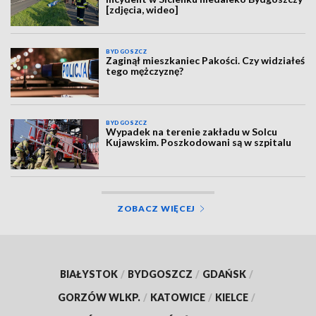
[zdjęcia, wideo]
BYDGOSZCZ
Zaginął mieszkaniec Pakości. Czy widziałeś
tego mężczyznę?
BYDGOSZCZ
Wypadek na terenie zakładu w Solcu
Kujawskim. Poszkodowani są w szpitalu
ZOBACZ WIĘCEJ
BIAŁYSTOK
/
BYDGOSZCZ
/
GDAŃSK
/
GORZÓW WLKP.
/
KATOWICE
/
KIELCE
/