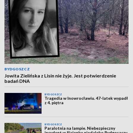
BYDGOSZCZ
Jowita Zielińska z Lisin nie żyje. Jest potwierdzenie
badań DNA
BYDGOSZCZ
Tragedia w Inowrocławiu. 47-latek wypadł
z 4. piętra
BYDGOSZCZ
Paralotnia na lampie. Niebezpieczny
incydent w Sicienku niedaleko Bydgoszczy