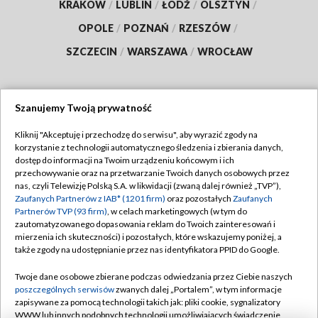
KRAKÓW
/
LUBLIN
/
ŁÓDŹ
/
OLSZTYN
/
OPOLE
/
POZNAŃ
/
RZESZÓW
/
SZCZECIN
/
WARSZAWA
/
WROCŁAW
Szanujemy Twoją prywatność
Dołącz do nas:
Kliknij "Akceptuję i przechodzę do serwisu", aby wyrazić zgody na
korzystanie z technologii automatycznego śledzenia i zbierania danych,
TVP
dostęp do informacji na Twoim urządzeniu końcowym i ich
Abonament TVP
przechowywanie oraz na przetwarzanie Twoich danych osobowych przez
Regulamin TVP
nas, czyli Telewizję Polską S.A. w likwidacji (zwaną dalej również „TVP”),
Emisja w TVP
Polityka prywatności
Zaufanych Partnerów z IAB* (1201 firm)
oraz pozostałych
Zaufanych
Partnerów TVP (93 firm)
, w celach marketingowych (w tym do
Centrum informacji TVP
Moje zgody
zautomatyzowanego dopasowania reklam do Twoich zainteresowań i
mierzenia ich skuteczności) i pozostałych, które wskazujemy poniżej, a
Naziemna Telewizja Cyfrowa
Pomoc
także zgody na udostępnianie przez nas identyfikatora PPID do Google.
Sklep TVP
Biuro reklamy
Twoje dane osobowe zbierane podczas odwiedzania przez Ciebie naszych
Rada Programowa
Kontakt
poszczególnych serwisów
zwanych dalej „Portalem”, w tym informacje
zapisywane za pomocą technologii takich jak: pliki cookie, sygnalizatory
System NOS
WWW lub innych podobnych technologii umożliwiających świadczenie