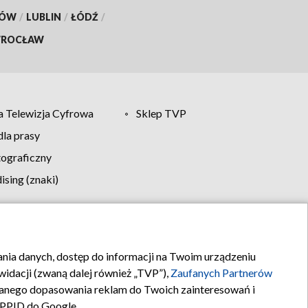
KÓW
/
LUBLIN
/
ŁÓDŹ
/
ROCŁAW
 Telewizja Cyfrowa
Sklep TVP
la prasy
tograficzny
sing (znaki)
klamy
Kontakt
rania danych, dostęp do informacji na Twoim urządzeniu
idacji (zwaną dalej również „TVP”),
Zaufanych Partnerów
anego dopasowania reklam do Twoich zainteresowań i
a PPID do Google.