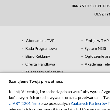
BIAŁYSTOK
/
BYDGO
OLSZTY
Abonament TVP
Emisja w TVP
Rada Programowa
System NOS
Biuro Reklamy
Ogłoszenie pr
Oferta Handlowa
Akademia Tele
Telegazeta ogłoszenia
Szanujemy Twoją prywatność
Regulamin TVP
Kliknij "Akceptuję i przechodzę do serwisu", aby wyrazić zg
końcowym i ich przechowywanie oraz na przetwarzanie Twoich
z IAB* (1201 firm)
oraz pozostałych
Zaufanych Partnerów T
mierzenia ich skuteczności) i pozostałych, które wskazujemy