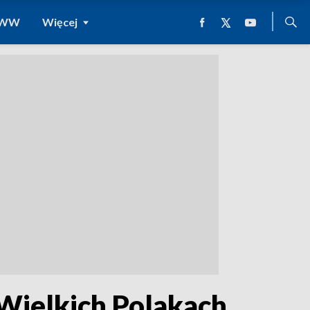
 WWW
Więcej
Wielkich Polakach