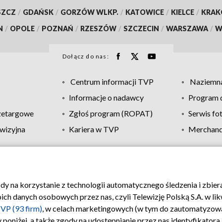
SZCZ
/
GDAŃSK
/
GORZÓW WLKP.
/
KATOWICE
/
KIELCE
/
KRA
N
/
OPOLE
/
POZNAŃ
/
RZESZÓW
/
SZCZECIN
/
WARSZAWA
/
W
Dołącz do nas:
Centrum informacji TVP
Naziemna
Informacje o nadawcy
Program d
zetargowe
Zgłoś program (ROPAT)
Serwis fo
wizyjna
Kariera w TVP
Merchandi
Polityka prywatności
Moje zgody
Pomoc
Biuro re
ody na korzystanie z technologii automatycznego śledzenia i zbie
 danych osobowych przez nas, czyli Telewizję Polską S.A. w likw
VP (93 firm)
, w celach marketingowych (w tym do zautomatyzow
 poniżej, a także zgody na udostępnianie przez nas identyfikator