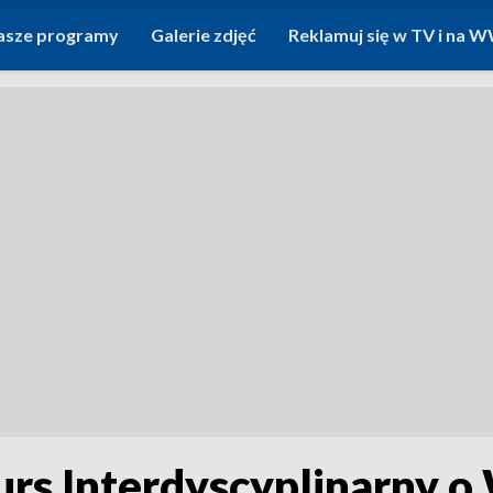
asze programy
Galerie zdjęć
Reklamuj się w TV i na
s Interdyscyplinarny o 