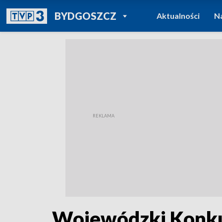
POWRÓT DO
BYDGOSZCZ
Aktualności
N
TVP REGIONY
Wojewódzki Konkur