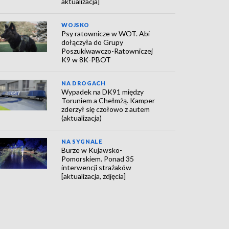
aktualizacja]
WOJSKO
Psy ratownicze w WOT. Abi
dołączyła do Grupy
Poszukiwawczo-Ratowniczej
K9 w 8K-PBOT
NA DROGACH
Wypadek na DK91 między
Toruniem a Chełmżą. Kamper
zderzył się czołowo z autem
(aktualizacja)
NA SYGNALE
Burze w Kujawsko-
Pomorskiem. Ponad 35
interwencji strażaków
[aktualizacja, zdjęcia]