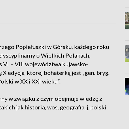
erzego Popiełuszki w Górsku, każdego roku
yscyplinarny o Wielkich Polakach,
s VI – VIII województwa kujawsko-
X edycja, której bohaterką jest „gen. bryg.
Polski w XX i XXI wieku”.
rny w związku z czym obejmuje wiedzę z
h jak historia, wos, geografia, j. polski