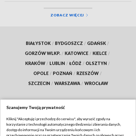
ZOBACZ WIĘCEJ
BIAŁYSTOK
/
BYDGOSZCZ
/
GDAŃSK
/
GORZÓW WLKP.
/
KATOWICE
/
KIELCE
/
KRAKÓW
/
LUBLIN
/
ŁÓDŹ
/
OLSZTYN
/
OPOLE
/
POZNAŃ
/
RZESZÓW
/
SZCZECIN
/
WARSZAWA
/
WROCŁAW
Szanujemy Twoją prywatność
Dołącz do nas:
Kliknij "Akceptuję i przechodzę do serwisu", aby wyrazić zgody na
korzystanie z technologii automatycznego śledzenia i zbierania danych,
TVP
dostęp do informacji na Twoim urządzeniu końcowym i ich
Abonament TVP
przechowywanie oraz na przetwarzanie Twoich danych osobowych przez