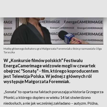
Matkę głównego bohatera gra Małgorzata Foremniak z którą rozmawiała Olga
Taraszka
W „Konkursie filmów polskich” Festiwalu
EnergaCamerimage widzowie mogli w czwartek
obejrzeć "Sonatę" - film, którego koproducentem
jest Telewizja Polska. W jednej z głównych ról
występuje Małgorzata Foremniak.
„Sonata” to oparta na faktach poruszająca historia Grzegorza
Płonki, u którego dopiero w wieku 14 lat stwierdzono
niedosłuch, a nie jak wcześniej zakładano – autyzm. Późna,