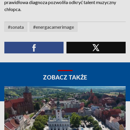
prawidłowa diagnoza pozwoliła odkryć talent muzyczny
chłopca.
#sonata
#energacamerimage
ZOBACZ TAKŻE