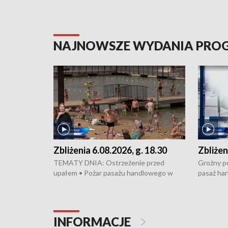
NAJNOWSZE WYDANIA PR
Zbliżenia 6.08.2026, g. 18.30
Zbliżen
TEMATY DNIA: Ostrzeżenie przed
Groźny po
upałem • Pożar pasażu handlowego w
pasaż ha
Bydgoszczy • Policja rozbiła lokalną siatkę
upałów i 
dealerską – grozi im do 12 lat więzienia •
kukurydzy
Akcja porodowa na trasie Rypin-Toruń –
wysokie p
pomógł policyjny patrol • Wyjątkowy
Rypin-Tor
INFORMACJE
projekt UMK w Toruniu
Zaprasza