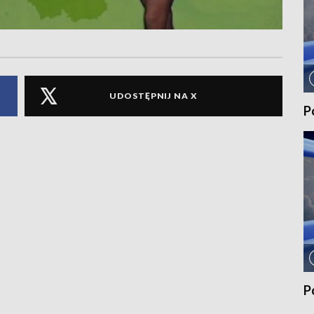
UDOSTĘPNIJ NA X
P
P