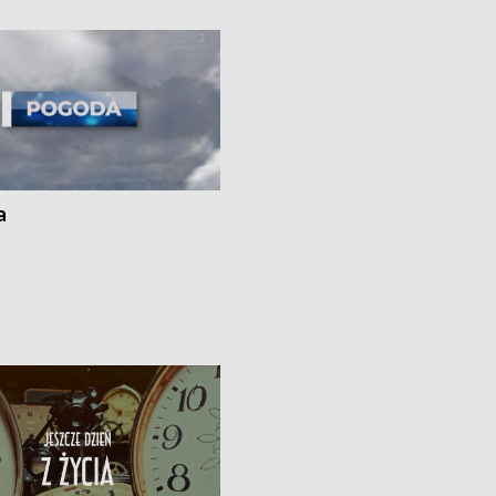
ato”
a