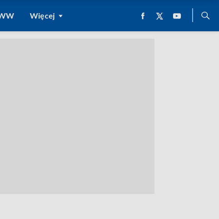
 WWW
Więcej