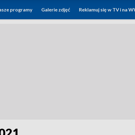
asze programy
Galerie zdjęć
Reklamuj się w TV i na
2021