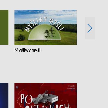
Myśliwy myśli
Spotkania z 