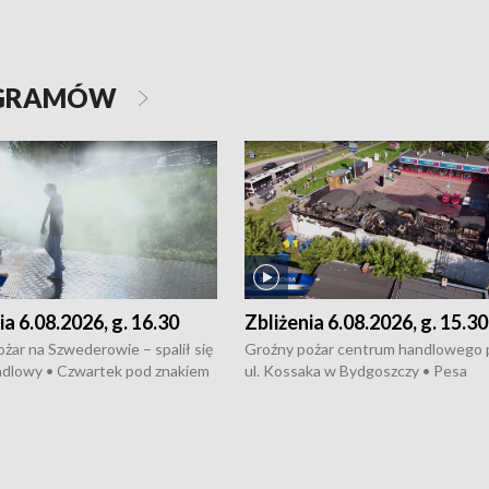
OGRAMÓW
ia 6.08.2026, g. 16.30
Zbliżenia 6.08.2026, g. 15.30
żar na Szwederowie – spalił się
Groźny pożar centrum handlowego 
ndlowy • Czwartek pod znakiem
ul. Kossaka w Bydgoszczy • Pesa
burz • Dobre prognozy dla
wyprodukuje nowoczesne,
 – rolnicy mogą liczyć na
energooszczędne pociągi dla Polregi
lony • Akcja porodowa na trasie
Zmiany w przepisach o pomocy
uń – pomógł policyjny patrol •
społecznej • Przed nami 10. jubileu
my na kolejną odsłonę programu
Festiwal Wisły