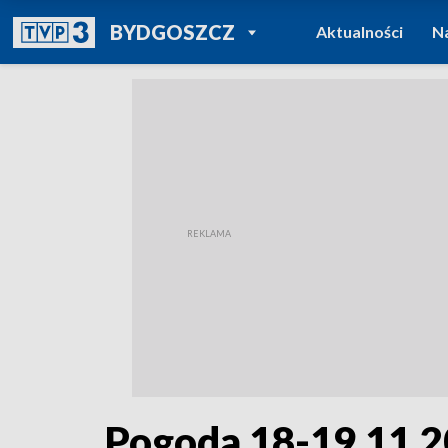
POWRÓT DO
BYDGOSZCZ
Aktualności
N
TVP REGIONY
Pogoda 18-19.11.