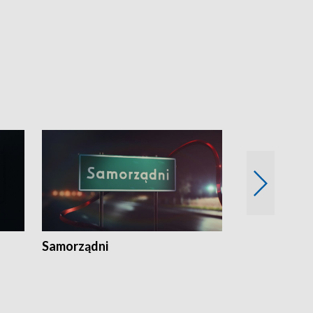
Samorządni
Wspólna sp