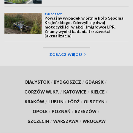
BYDGOSZCZ
Poważny wypadek w Sitnie koło Sępólna
Krajeńskiego. Zderzyli się dwaj
motocykliści, w akcji śmigłowce LPR.
Znamy wyniki badania trzeźwości
[aktualizacja]
ZOBACZ WIĘCEJ
BIAŁYSTOK
/
BYDGOSZCZ
/
GDAŃSK
/
GORZÓW WLKP.
/
KATOWICE
/
KIELCE
/
KRAKÓW
/
LUBLIN
/
ŁÓDŹ
/
OLSZTYN
/
OPOLE
/
POZNAŃ
/
RZESZÓW
/
SZCZECIN
/
WARSZAWA
/
WROCŁAW