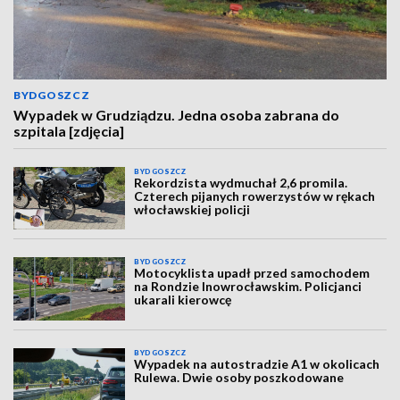
BYDGOSZCZ
Wypadek w Grudziądzu. Jedna osoba zabrana do
szpitala [zdjęcia]
BYDGOSZCZ
Rekordzista wydmuchał 2,6 promila.
Czterech pijanych rowerzystów w rękach
włocławskiej policji
BYDGOSZCZ
Motocyklista upadł przed samochodem
na Rondzie Inowrocławskim. Policjanci
ukarali kierowcę
BYDGOSZCZ
Wypadek na autostradzie A1 w okolicach
Rulewa. Dwie osoby poszkodowane