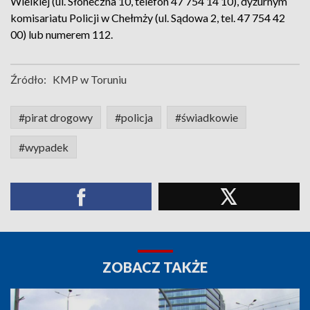
Wielkiej (ul. Słoneczna 10, telefon 47 754 14 10), dyżurnym
komisariatu Policji w Chełmży (ul. Sądowa 2, tel. 47 754 42
00) lub numerem 112.
Źródło:
KMP w Toruniu
#pirat drogowy
#policja
#świadkowie
#wypadek
ZOBACZ TAKŻE