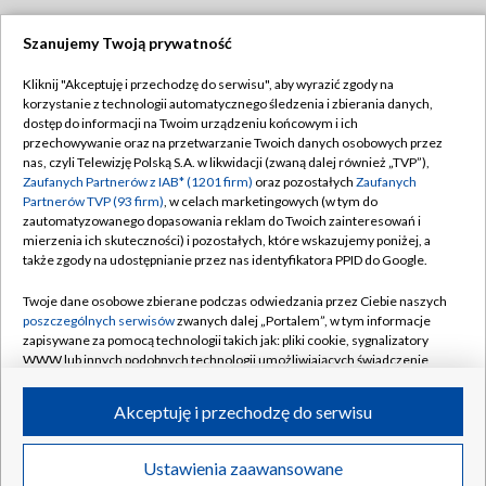
Szanujemy Twoją prywatność
Dołącz do nas:
Kliknij "Akceptuję i przechodzę do serwisu", aby wyrazić zgody na
korzystanie z technologii automatycznego śledzenia i zbierania danych,
TVP
dostęp do informacji na Twoim urządzeniu końcowym i ich
Abonament TVP
przechowywanie oraz na przetwarzanie Twoich danych osobowych przez
Regulamin TVP
nas, czyli Telewizję Polską S.A. w likwidacji (zwaną dalej również „TVP”),
Emisja w TVP
Zaufanych Partnerów z IAB* (1201 firm)
oraz pozostałych
Zaufanych
Polityka prywatności
Partnerów TVP (93 firm)
, w celach marketingowych (w tym do
Centrum informacji TVP
Moje zgody
zautomatyzowanego dopasowania reklam do Twoich zainteresowań i
mierzenia ich skuteczności) i pozostałych, które wskazujemy poniżej, a
Naziemna Telewizja Cyfrowa
Pomoc
także zgody na udostępnianie przez nas identyfikatora PPID do Google.
Sklep TVP
Biuro reklamy
Twoje dane osobowe zbierane podczas odwiedzania przez Ciebie naszych
Rada Programowa
poszczególnych serwisów
zwanych dalej „Portalem”, w tym informacje
Kontakt
zapisywane za pomocą technologii takich jak: pliki cookie, sygnalizatory
System NOS
WWW lub innych podobnych technologii umożliwiających świadczenie
dopasowanych i bezpiecznych usług, personalizację treści oraz reklam,
Informacje o nadawcy
Kanały
udostępnianie funkcji mediów społecznościowych oraz analizowanie
Akceptuję i przechodzę do serwisu
ruchu w Internecie.
Program dla prasy
©2026 Telewizja Polska S.A. w likwidacji
Biuro Reklamy
Twoje dane osobowe zbierane podczas odwiedzania przez Ciebie
Ustawienia zaawansowane
poszczególnych serwisów
na Portalu, takie jak adresy IP, identyfikatory