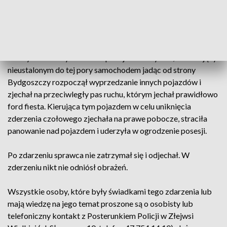
ustaleniu sprawcy, który doprowadził do
niebezpiecznej kolizji.
ZOBACZ: Zgłosił się na policję, bo "gryzło go sumienie"
Z dotychczasowych ustaleń policjantów wynika, że kierujący
nieustalonym do tej pory samochodem jadąc od strony
Bydgoszczy rozpoczął wyprzedzanie innych pojazdów i
zjechał na przeciwległy pas ruchu, którym jechał prawidłowo
ford fiesta. Kierująca tym pojazdem w celu uniknięcia
zderzenia czołowego zjechała na prawe pobocze, straciła
panowanie nad pojazdem i uderzyła w ogrodzenie posesji.
Po zdarzeniu sprawca nie zatrzymał się i odjechał. W
zderzeniu nikt nie odniósł obrażeń.
Wszystkie osoby, które były świadkami tego zdarzenia lub
mają wiedzę na jego temat proszone są o osobisty lub
telefoniczny kontakt z Posterunkiem Policji w Złejwsi