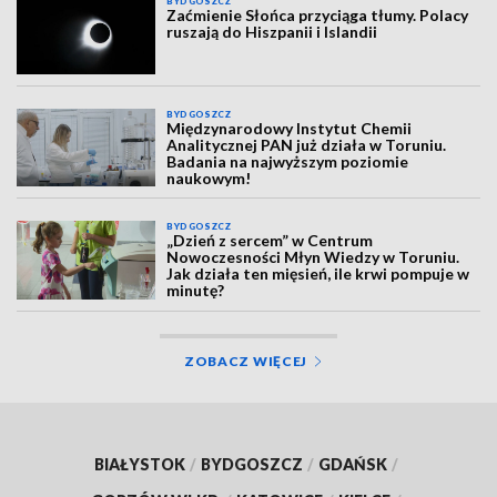
BYDGOSZCZ
Zaćmienie Słońca przyciąga tłumy. Polacy
ruszają do Hiszpanii i Islandii
BYDGOSZCZ
Międzynarodowy Instytut Chemii
Analitycznej PAN już działa w Toruniu.
Badania na najwyższym poziomie
naukowym!
BYDGOSZCZ
„Dzień z sercem” w Centrum
Nowoczesności Młyn Wiedzy w Toruniu.
Jak działa ten mięsień, ile krwi pompuje w
minutę?
ZOBACZ WIĘCEJ
BIAŁYSTOK
/
BYDGOSZCZ
/
GDAŃSK
/