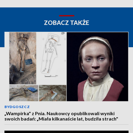
ZOBACZ TAKŻE
BYDGOSZCZ
„Wampirka" z Pnia. Naukowcy opublikowali wyniki
swoich badań: „Miała kilkanaście lat, budziła strach"