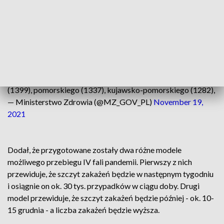
2021
Mamy 23 242 nowe i potwierdzone przypadki zakażenia
#koronawirus
z województw: mazowieckiego (4206),
śląskiego (2501), wielkopolskiego (1941), małopolskiego
(1783), dolnośląskie (1727), lubelskiego (1508), łódzkiego
(1399), pomorskiego (1337), kujawsko-pomorskiego (1282),
— Ministerstwo Zdrowia (@MZ_GOV_PL)
November 19,
2021
Dodał, że przygotowane zostały dwa różne modele
możliwego przebiegu IV fali pandemii. Pierwszy z nich
przewiduje, że szczyt zakażeń będzie w następnym tygodniu
i osiągnie on ok. 30 tys. przypadków w ciągu doby. Drugi
model przewiduje, że szczyt zakażeń będzie później - ok. 10-
15 grudnia - a liczba zakażeń będzie wyższa.