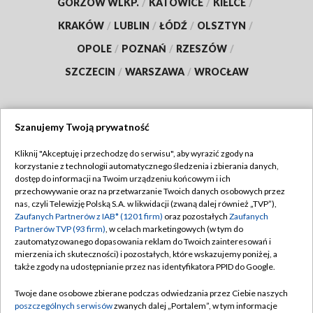
GORZÓW WLKP.
/
KATOWICE
/
KIELCE
/
KRAKÓW
/
LUBLIN
/
ŁÓDŹ
/
OLSZTYN
/
OPOLE
/
POZNAŃ
/
RZESZÓW
/
SZCZECIN
/
WARSZAWA
/
WROCŁAW
Szanujemy Twoją prywatność
Dołącz do nas:
Kliknij "Akceptuję i przechodzę do serwisu", aby wyrazić zgody na
korzystanie z technologii automatycznego śledzenia i zbierania danych,
TVP
dostęp do informacji na Twoim urządzeniu końcowym i ich
Abonament TVP
przechowywanie oraz na przetwarzanie Twoich danych osobowych przez
Regulamin TVP
nas, czyli Telewizję Polską S.A. w likwidacji (zwaną dalej również „TVP”),
Emisja w TVP
Polityka prywatności
Zaufanych Partnerów z IAB* (1201 firm)
oraz pozostałych
Zaufanych
Partnerów TVP (93 firm)
, w celach marketingowych (w tym do
Centrum informacji TVP
Moje zgody
zautomatyzowanego dopasowania reklam do Twoich zainteresowań i
mierzenia ich skuteczności) i pozostałych, które wskazujemy poniżej, a
Naziemna Telewizja Cyfrowa
Pomoc
także zgody na udostępnianie przez nas identyfikatora PPID do Google.
Sklep TVP
Biuro reklamy
Twoje dane osobowe zbierane podczas odwiedzania przez Ciebie naszych
Rada Programowa
Kontakt
poszczególnych serwisów
zwanych dalej „Portalem”, w tym informacje