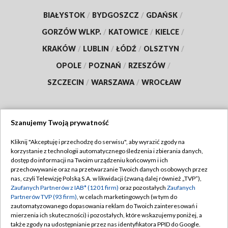
BIAŁYSTOK
/
BYDGOSZCZ
/
GDAŃSK
/
GORZÓW WLKP.
/
KATOWICE
/
KIELCE
/
KRAKÓW
/
LUBLIN
/
ŁÓDŹ
/
OLSZTYN
/
OPOLE
/
POZNAŃ
/
RZESZÓW
/
SZCZECIN
/
WARSZAWA
/
WROCŁAW
Szanujemy Twoją prywatność
Dołącz do nas:
Kliknij "Akceptuję i przechodzę do serwisu", aby wyrazić zgody na
korzystanie z technologii automatycznego śledzenia i zbierania danych,
TVP
dostęp do informacji na Twoim urządzeniu końcowym i ich
Abonament TVP
przechowywanie oraz na przetwarzanie Twoich danych osobowych przez
Regulamin TVP
nas, czyli Telewizję Polską S.A. w likwidacji (zwaną dalej również „TVP”),
Emisja w TVP
Polityka prywatności
Zaufanych Partnerów z IAB* (1201 firm)
oraz pozostałych
Zaufanych
Partnerów TVP (93 firm)
, w celach marketingowych (w tym do
Centrum informacji TVP
Moje zgody
zautomatyzowanego dopasowania reklam do Twoich zainteresowań i
mierzenia ich skuteczności) i pozostałych, które wskazujemy poniżej, a
Naziemna Telewizja Cyfrowa
Pomoc
także zgody na udostępnianie przez nas identyfikatora PPID do Google.