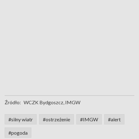
Źródło:
WCZK Bydgoszcz, IMGW
#silny wiatr
#ostrzeżenie
#IMGW
#alert
#pogoda