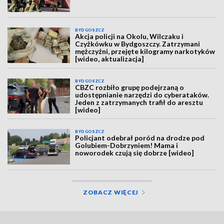
BYDGOSZCZ
Akcja policji na Okolu, Wilczaku i
Czyżkówku w Bydgoszczy. Zatrzymani
mężczyźni, przejęte kilogramy narkotyków
[wideo, aktualizacja]
BYDGOSZCZ
CBZC rozbiło grupę podejrzaną o
udostępnianie narzędzi do cyberataków.
Jeden z zatrzymanych trafił do aresztu
[wideo]
BYDGOSZCZ
Policjant odebrał poród na drodze pod
Golubiem-Dobrzyniem! Mama i
noworodek czują się dobrze [wideo]
ZOBACZ WIĘCEJ