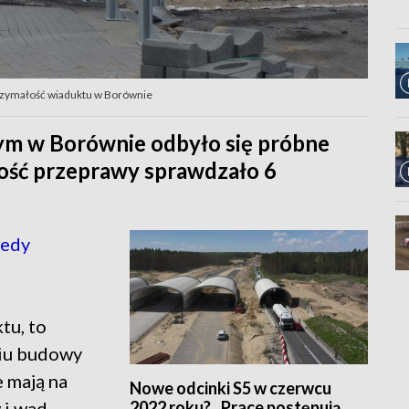
rzymałość wiaduktu w Borównie
ym w Borównie odbyło się próbne
ość przeprawy sprawdzało 6
iedy
tu, to
iu budowy
e mają na
Nowe odcinki S5 w czerwcu
2022 roku? „Prace postępują
 i wad