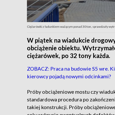
Ciężarówki z ładunkiem ważącym ponad 30 ton, sprawdzały wyt
W piątek na wiadukcie drogow
obciążenie obiektu. Wytrzymał
ciężarówek, po 32 tony każda.
ZOBACZ: Praca na budowie S5 wre. K
kierowcy pojadą nowymi odcinkami?
Próby obciążeniowe mostu czy wiaduk
standardowa procedura po zakończen
takiej konstrukcji. Próby obciążeniow
celu wykrycie ewentualnych defektów