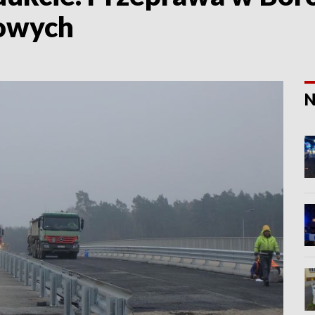
iowych
N