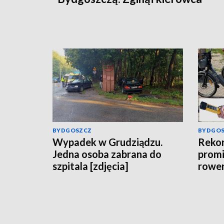
BYDGOSZCZ
BYDGO
Wypadek w Grudziądzu.
Rekor
Jedna osoba zabrana do
promi
szpitala [zdjęcia]
rower
włocł