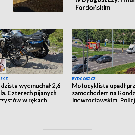
Fordońskim
SZCZ
BYDGOSZCZ
dzista wydmuchał 2,6
Motocyklista upadł pr
la. Czterech pijanych
samochodem na Rondz
zystów w rękach
Inowrocławskim. Policj
awskiej policji
ukarali kierowcę