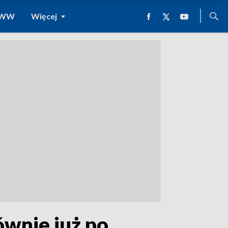
 WWW
Więcej
ównie już po