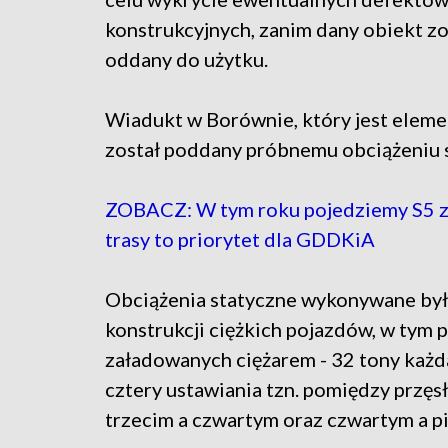
konstrukcyjnych, zanim dany obiekt z
oddany do użytku.
Wiadukt w Borównie, który jest elem
został poddany próbnemu obciążeniu 
ZOBACZ: W tym roku pojedziemy S5 z 
trasy to priorytet dla GDDKiA
Obciążenia statyczne wykonywane był
konstrukcji ciężkich pojazdów, w ty
załadowanych ciężarem - 32 tony każd
cztery ustawiania tzn. pomiędzy przęs
trzecim a czwartym oraz czwartym a p