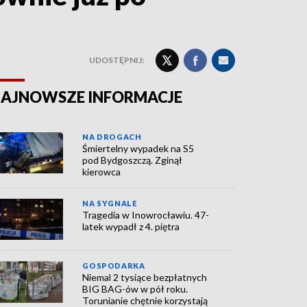
UDOSTĘPNIJ:
AJNOWSZE INFORMACJE
NA DROGACH
Śmiertelny wypadek na S5
pod Bydgoszczą. Zginął
kierowca
NA SYGNALE
Tragedia w Inowrocławiu. 47-
latek wypadł z 4. piętra
GOSPODARKA
Niemal 2 tysiące bezpłatnych
BIG BAG-ów w pół roku.
Torunianie chętnie korzystają