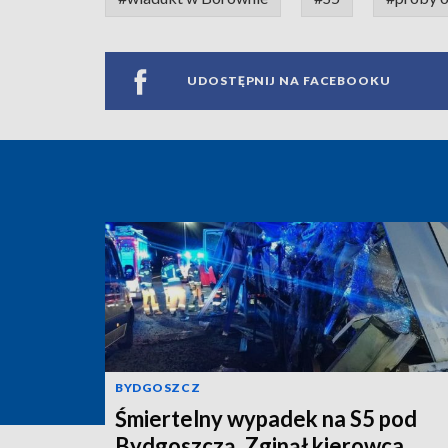
UDOSTĘPNIJ NA FACEBOOKU
BYDGOSZCZ
Śmiertelny wypadek na S5 pod
Bydgoszczą. Zginął kierowca