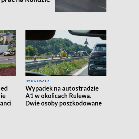
BYDGOSZCZ
zed
Wypadek na autostradzie
ie
A1 w okolicach Rulewa.
anci
Dwie osoby poszkodowane