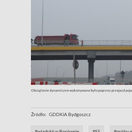
Obciążenie dynamiczne wykonywane było poprzez przejazd poja
Źródło:
GDDKiA Bydgoszcz
#wiadukt w Borównie
#S5
#próby 