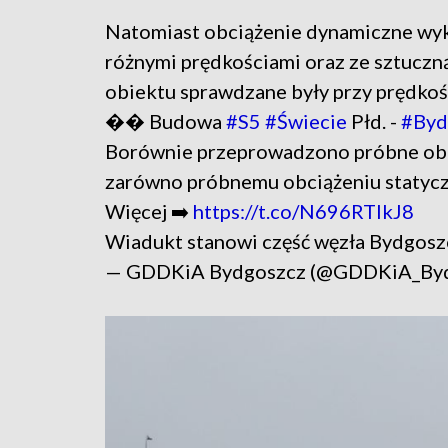
Natomiast obciążenie dynamiczne wyk
różnymi prędkościami oraz ze sztuczn
obiektu sprawdzane były przy prędkoś
��️ Budowa
#S5
#Świecie
Płd. -
#Byd
Borównie przeprowadzono próbne obci
zarówno próbnemu obciążeniu statycz
Więcej ➡️
https://t.co/N696RTlkJ8
Wiadukt stanowi część węzła Bydgosz
— GDDKiA Bydgoszcz (@GDDKiA_By