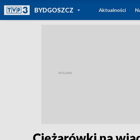
POWRÓT DO
BYDGOSZCZ
Aktualności
N
TVP REGIONY
Ciężarówki na wia