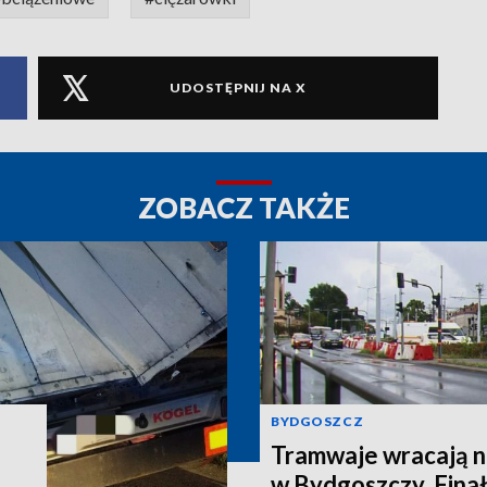
UDOSTĘPNIJ NA X
ZOBACZ TAKŻE
BYDGOSZCZ
Tramwaje wracają n
w Bydgoszczy. Finał