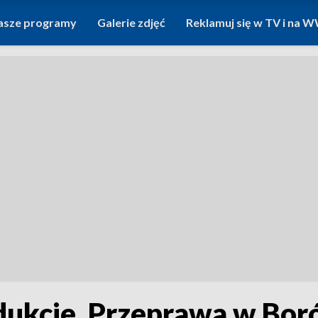
asze programy
Galerie zdjęć
Reklamuj się w TV i na
dukcie. Przeprawa w Bor