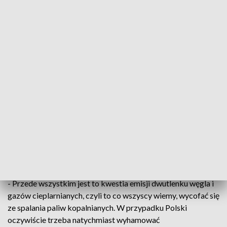
W ciągu ostatnich lat temperatura
wzrosła nam średnio o jeden stopień, ale
to u nas. Natomiast na północy ten
przyrost jest znacznie większy. Na
Spitsbergenie, w niektórych miejscach
temperatura rośnie prawie o jeden
stopień na dekadę
- wyjaśnia prof. dr hab. Piotr Głowacki,
przewodniczący Komitetu Badań Polarnych przy
Prezydium PAN.
To powoduje, że lodowce topnieją. Jest to groźne, ale proces
można jeszcze zahamować.
- Przede wszystkim jest to kwestia emisji dwutlenku węgla i
gazów cieplarnianych, czyli to co wszyscy wiemy, wycofać się
ze spalania paliw kopalnianych. W przypadku Polski
oczywiście trzeba natychmiast wyhamować