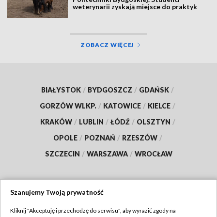
weterynarii zyskają miejsce do praktyk
ZOBACZ WIĘCEJ
BIAŁYSTOK
/
BYDGOSZCZ
/
GDAŃSK
/
GORZÓW WLKP.
/
KATOWICE
/
KIELCE
/
KRAKÓW
/
LUBLIN
/
ŁÓDŹ
/
OLSZTYN
/
OPOLE
/
POZNAŃ
/
RZESZÓW
/
SZCZECIN
/
WARSZAWA
/
WROCŁAW
Szanujemy Twoją prywatność
Dołącz do nas:
Kliknij "Akceptuję i przechodzę do serwisu", aby wyrazić zgody na