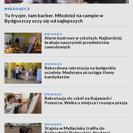
BYDGOSZCZ
Tu fryzjer, tam barber. Młodzież na campie w
Bydgoszczy uczy się od najlepszych
BYDGOSZCZ
Alarm kadrowy w szkołach. Najbardziej
brakuje nauczycieli przedmiotów
zawodowych
BYDGOSZCZ
Rekordowa rekrutacja na bydgoskie
uczelnie. Medycyna przyciąga tłumy
kandydatów
BYDGOSZCZ
Rekrutacja do szkół na Kujawach i
Pomorzu. Walka o miejsca i rosnąca presja
BYDGOSZCZ
Stajnia w Myślęcinku trafiła do
Politechniki Bydgoskiej. Studenci