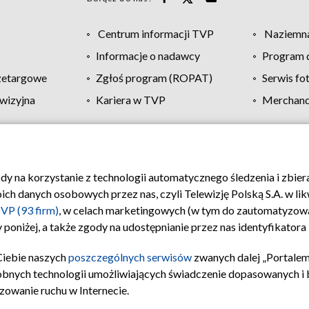
Centrum informacji TVP
Naziemna
Informacje o nadawcy
Program d
zetargowe
Zgłoś program (ROPAT)
Serwis fo
wizyjna
Kariera w TVP
Merchandi
Polityka prywatności
Moje zgody
Pomoc
Biuro re
ody na korzystanie z technologii automatycznego śledzenia i zbie
 danych osobowych przez nas, czyli Telewizję Polską S.A. w likw
VP (93 firm)
, w celach marketingowych (w tym do zautomatyzow
 poniżej, a także zgody na udostępnianie przez nas identyfikator
Ciebie naszych
poszczególnych serwisów
zwanych dalej „Portalem
obnych technologii umożliwiających świadczenie dopasowanych i be
zowanie ruchu w Internecie.