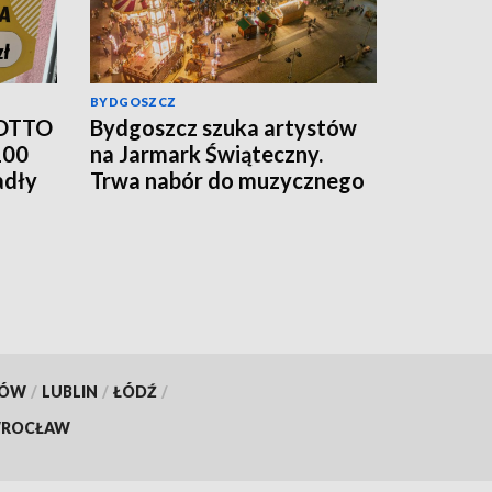
BYDGOSZCZ
LOTTO
Bydgoszcz szuka artystów
100
na Jarmark Świąteczny.
adły
Trwa nabór do muzycznego
programu
KÓW
/
LUBLIN
/
ŁÓDŹ
/
ROCŁAW