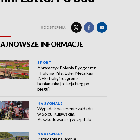
UDOSTĘPNIJ:
AJNOWSZE INFORMACJE
SPORT
Abramczyk Polonia Bydgoszcz
- Polonia Piła. Lider Metalkas
2. Ekstraligi rozgromił
beniaminka [relacja bieg po
biegu]
NA SYGNALE
Wypadek na terenie zakładu
w Solcu Kujawskim.
Poszkodowani są w szpitalu
NA SYGNALE
Paralotnia na lampie.