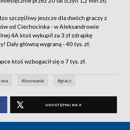
esięcznie przez 20 lat (czyli 1,2 mln zł).
dzo szczęśliwy jeszcze dla dwóch graczy z
rów od Ciechocinka - w Aleksandrowie
lnej 4A ktoś wykupił za 3 zł zdrapkę
! Dały główną wygraną - 40 tys. zł.
ce ktoś wzbogacił się o 7 tys. zł.
rana
#losowanie
#gracz
UDOSTĘPNIJ NA X