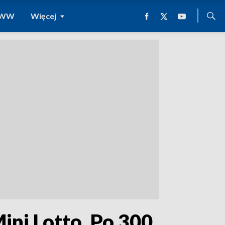
 WWW
Więcej
ini Lotto. Po 300