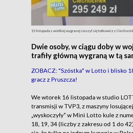
15 listopada z wielkiej wygranej cieszył się totkowicz z Ciechocin
Dwie osoby, w ciągu doby w w
trafiły główną wygraną w tą s
ZOBACZ: "Szóstka" w Lotto i blisko 18
gracz z Pruszcza!
We wtorek 16 listopada w studio LOT
transmisji w TVP3, z maszyny losujące
„wyskoczyły” w Mini Lotto kule z nume
18, 19, 34 (liczby z zakresu od 1 do 42
się, że tylko na jednym kuponie w Polsc