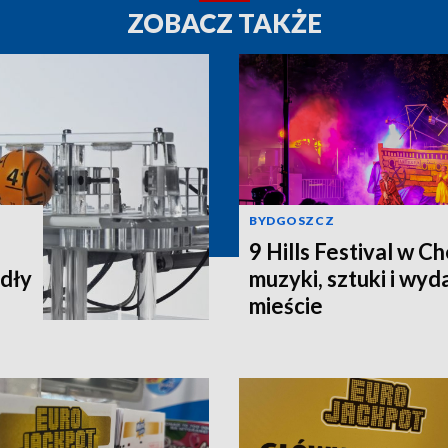
ZOBACZ TAKŻE
BYDGOSZCZ
9 Hills Festival w C
adły
muzyki, sztuki i wy
mieście