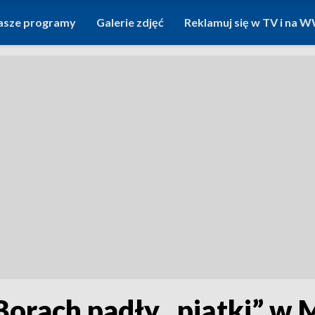
asze programy
Galerie zdjęć
Reklamuj się w TV i na
orach padły „piątki” w M