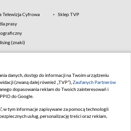
 Telewizja Cyfrowa
Sklep TVP
la prasy
tograficzny
sing (znaki)
klamy
Kontakt
rania danych, dostęp do informacji na Twoim urządzeniu
idacji (zwaną dalej również „TVP”),
Zaufanych Partnerów
anego dopasowania reklam do Twoich zainteresowań i
a PPID do Google.
”, w tym informacje zapisywane za pomocą technologii
zpiecznych usług, personalizację treści oraz reklam,