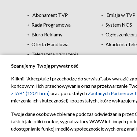
Abonament TVP
Emisja w TVP
Rada Programowa
System NOS
Biuro Reklamy
Ogłoszenie pr
Oferta Handlowa
Akademia Tele
Telegazeta ogłoszenia
Szanujemy Twoją prywatność
Regulamin TVP
Kliknij "Akceptuję i przechodzę do serwisu", aby wyrazić zg
końcowym i ich przechowywanie oraz na przetwarzanie Twoich
z IAB* (1201 firm)
oraz pozostałych
Zaufanych Partnerów T
mierzenia ich skuteczności) i pozostałych, które wskazujemy
Twoje dane osobowe zbierane podczas odwiedzania przez 
takich jak: pliki cookie, sygnalizatory WWW lub innych pod
udostępnianie funkcji mediów społecznościowych oraz anali