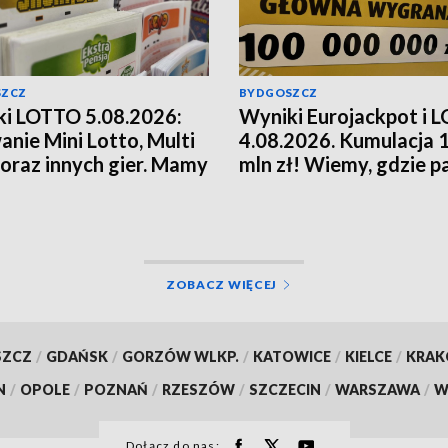
SZCZ
BYDGOSZCZ
i LOTTO 5.08.2026:
Wyniki Eurojackpot i 
anie Mini Lotto, Multi
4.08.2026. Kumulacja 
 oraz innych gier. Mamy
mln zł! Wiemy, gdzie p
!
wysokie wygrane
ZOBACZ WIĘCEJ
SZCZ
/
GDAŃSK
/
GORZÓW WLKP.
/
KATOWICE
/
KIELCE
/
KRA
N
/
OPOLE
/
POZNAŃ
/
RZESZÓW
/
SZCZECIN
/
WARSZAWA
/
W
Dołącz do nas: