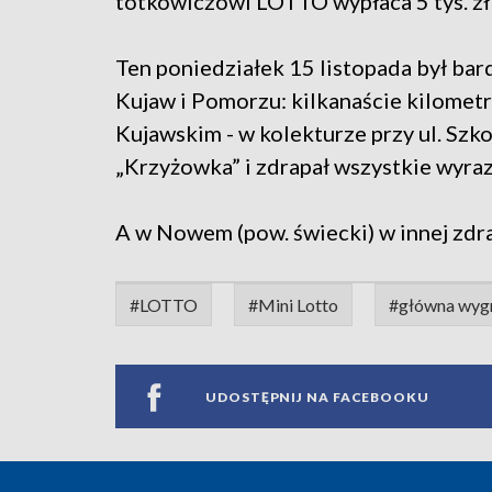
totkowiczowi LOTTO wypłaca 5 tys. zł mi
Ten poniedziałek 15 listopada był bar
Kujaw i Pomorzu: kilkanaście kilomet
Kujawskim - w kolekturze przy ul. Szko
„Krzyżowka” i zdrapał wszystkie wyrazy
A w Nowem (pow. świecki) w innej zdrap
#LOTTO
#Mini Lotto
#główna wyg
UDOSTĘPNIJ NA FACEBOOKU