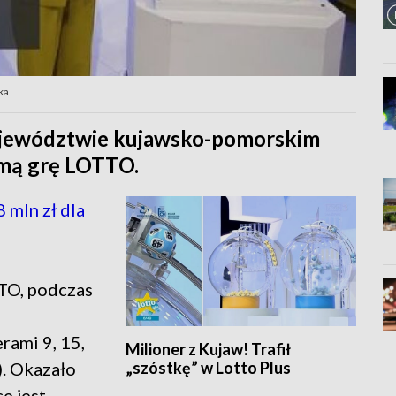
ka
ojewództwie kujawsko-pomorskim
amą grę LOTTO.
 mln zł dla
TO, podczas
j
rami 9, 15,
Milioner z Kujaw! Trafił
„szóstkę” w Lotto Plus
). Okazało
e jest