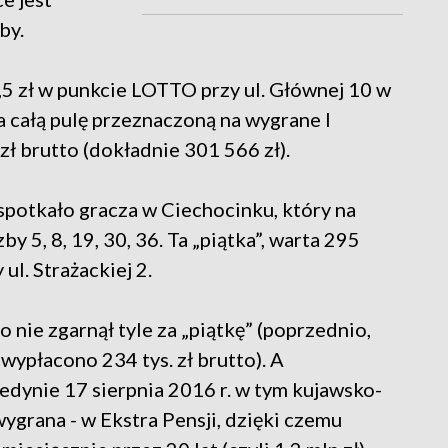
by.
1,5 zł w punkcie LOTTO przy ul. Głównej 10 w
a całą pulę przeznaczoną na wygrane I
 zł brutto (dokładnie 301 566 zł).
spotkało gracza w Ciechocinku, który na
 5, 8, 19, 30, 36. Ta „piątka”, warta 295
ul. Strażackiej 2.
 nie zgarnął tyle za „piątkę” (poprzednio,
 wypłacono 234 tys. zł brutto). A
dynie 17 sierpnia 2016 r. w tym kujawsko-
grana - w Ekstra Pensji, dzięki czemu