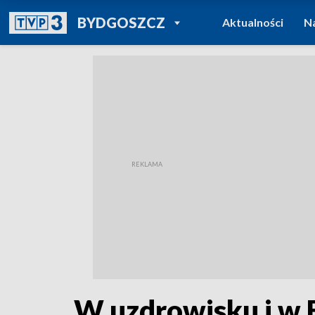
POWRÓT DO
BYDGOSZCZ
Aktualności
N
TVP REGIONY
W uzdrowisku i w B