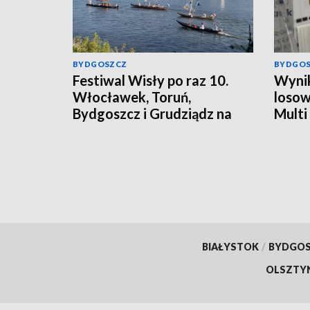
BYDGOSZCZ
BYDGO
Festiwal Wisły po raz 10.
Wynik
Włocławek, Toruń,
losow
Bydgoszcz i Grudziądz na
Multi
trasie jubileuszowej edycji
liczby
BIAŁYSTOK
/
BYDGO
OLSZTY