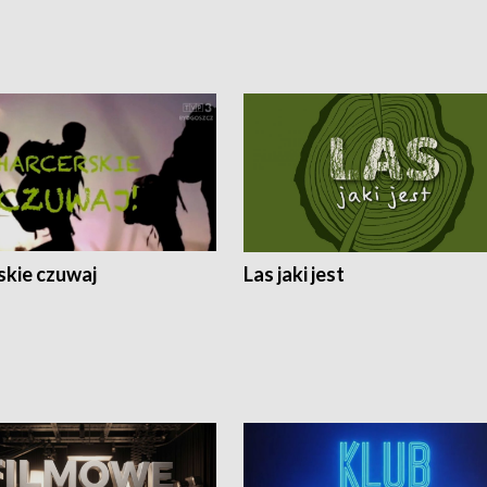
skie czuwaj
Las jaki jest