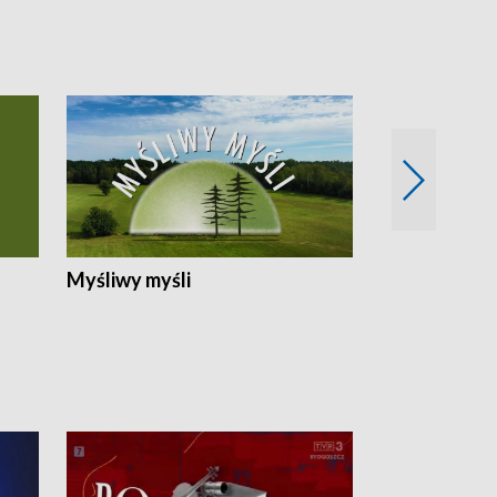
Myśliwy myśli
Spotkania z 