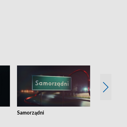
Samorządni
Wspólna sp