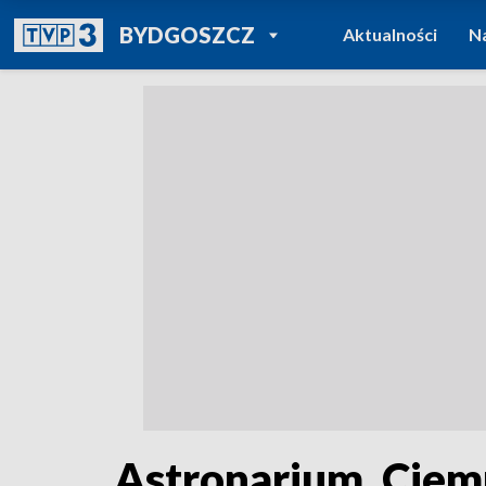
POWRÓT DO
BYDGOSZCZ
Aktualności
N
TVP REGIONY
Astronarium, Ciem