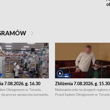
o
OGRAMÓW
ia 7.08.2026, g. 16.30
Zbliżenia 7.08.2026, g. 15.30
dem Okręgowym w Toruniu
Niebezpiecznie na drogach regionu 
 się proces sprawców porwanie,
Przed Sądem Okręgowym w Toruni
 tortur pod Grudziądzem • 3 mln
rozpoczął się proces sprawców por
 mogą wynosić straty po pożarze
pobicie i tortur pod Grudziądzem • 
Kossaka w Bydgoszczy •
o oszczędzanie wody • Ważne dla