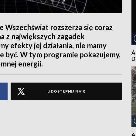
 że Wszechświat rozszerza się coraz
dna z największych zagadek
y efekty jej działania, nie mamy
A
e być. W tym programie pokazujemy,
D
mnej energii.
UDOSTĘPNIJ NA X
A