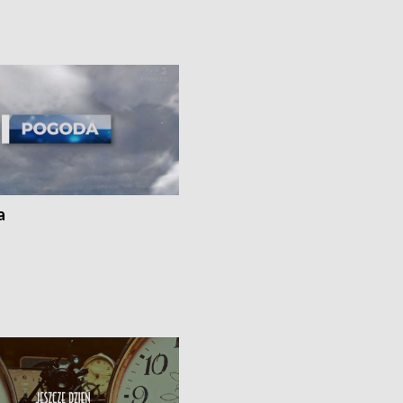
cznie na drogach regionu •
rolników badania w Stacji Doświadcz
ąg sporu o pranie na bydgoskich
Oceny Odmian w Chrząstowie
kach
a