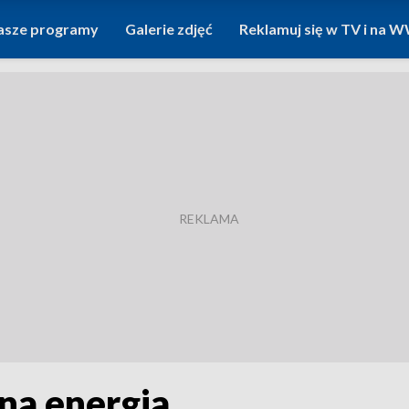
asze programy
Galerie zdjęć
Reklamuj się w TV i na
na energia