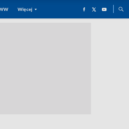
 WWW
Więcej