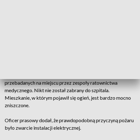
czujkę
"Do pożaru doszło w nocy z piątku na sobotę w budynku
wielorodzinnym przy ulicy Kwiatowej. Na miejsce
zadysponowano pięć zastępów PSP. Ogień pojawił się w
kuchni mieszkania na parterze. Było bardzo silne zadymienie
całego obiektu. Konieczne było ewakuowanie wszystkich
lokatorów" – powiedział PAP oficer prasowy Komendy
Miejskiej PSP w Bydgoszczy st. kpt. Karol Smarz.
Ewakuowanych zostało 12 osób. Pięć musiało zostać
przebadanych na miejscu przez zespoły ratownictwa
medycznego. Nikt nie został zabrany do szpitala.
Mieszkanie, w którym pojawił się ogień, jest bardzo mocno
zniszczone.
Oficer prasowy dodał, że prawdopodobną przyczyną pożaru
było zwarcie instalacji elektrycznej.