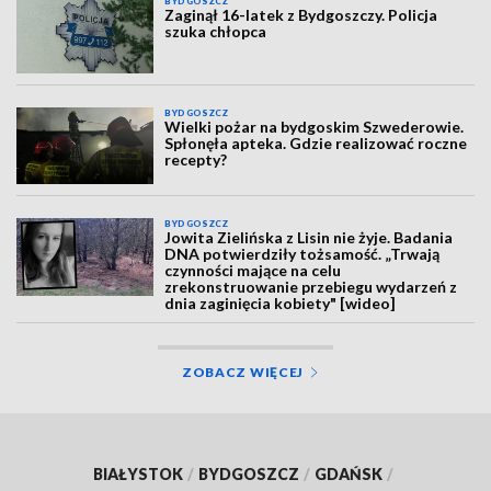
BYDGOSZCZ
Zaginął 16-latek z Bydgoszczy. Policja
szuka chłopca
BYDGOSZCZ
Wielki pożar na bydgoskim Szwederowie.
Spłonęła apteka. Gdzie realizować roczne
recepty?
BYDGOSZCZ
Jowita Zielińska z Lisin nie żyje. Badania
DNA potwierdziły tożsamość. „Trwają
czynności mające na celu
zrekonstruowanie przebiegu wydarzeń z
dnia zaginięcia kobiety" [wideo]
ZOBACZ WIĘCEJ
BIAŁYSTOK
/
BYDGOSZCZ
/
GDAŃSK
/