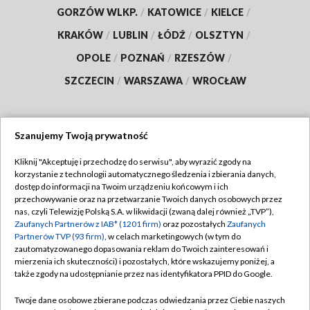
GORZÓW WLKP.
/
KATOWICE
/
KIELCE
/
KRAKÓW
/
LUBLIN
/
ŁÓDŹ
/
OLSZTYN
/
OPOLE
/
POZNAŃ
/
RZESZÓW
/
SZCZECIN
/
WARSZAWA
/
WROCŁAW
Szanujemy Twoją prywatność
Dołącz do nas:
Kliknij "Akceptuję i przechodzę do serwisu", aby wyrazić zgody na
korzystanie z technologii automatycznego śledzenia i zbierania danych,
TVP
dostęp do informacji na Twoim urządzeniu końcowym i ich
Abonament TVP
przechowywanie oraz na przetwarzanie Twoich danych osobowych przez
Regulamin TVP
nas, czyli Telewizję Polską S.A. w likwidacji (zwaną dalej również „TVP”),
Emisja w TVP
Zaufanych Partnerów z IAB* (1201 firm)
oraz pozostałych
Zaufanych
Polityka prywatności
Partnerów TVP (93 firm)
, w celach marketingowych (w tym do
Centrum informacji TVP
Moje zgody
zautomatyzowanego dopasowania reklam do Twoich zainteresowań i
mierzenia ich skuteczności) i pozostałych, które wskazujemy poniżej, a
Naziemna Telewizja Cyfrowa
Pomoc
także zgody na udostępnianie przez nas identyfikatora PPID do Google.
Sklep TVP
Biuro reklamy
Twoje dane osobowe zbierane podczas odwiedzania przez Ciebie naszych