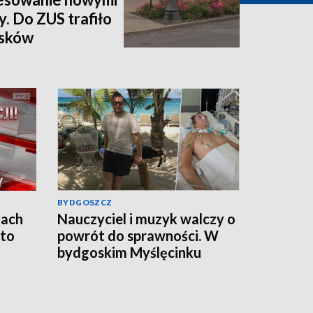
y. Do ZUS trafiło
osków
BYDGOSZCZ
jach
Nauczyciel i muzyk walczy o
 to
powrót do sprawności. W
bydgoskim Myślęcinku
odbędzie się charytatywny
„UNIT dla Jareckiego”