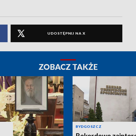
UDOSTĘPNIJ NA X
ZOBACZ TAKŻE
BYDGOSZCZ
Rekordowe zainter