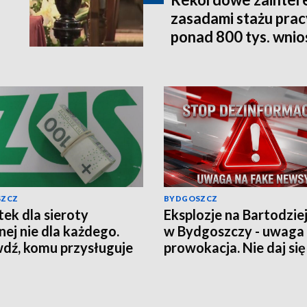
zasadami stażu prac
ponad 800 tys. wni
SZCZ
BYDGOSZCZ
ek dla sieroty
Eksplozje na Bartodzie
nej nie dla każdego.
w Bydgoszczy - uwaga
dź, komu przysługuje
prowokacja. Nie daj się
czenie z ZUS
wciągnąć w grę chaosu
informacyjnego