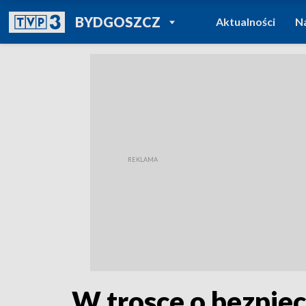
POWRÓT DO
BYDGOSZCZ
Aktualności
N
TVP REGIONY
W trosce o bezpiecz