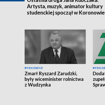
Artysta, muzyk, animator kultury
studenckiej spoczął w Koronowie
BYDGOSZCZ
BYDGO
Zmarł Ryszard Zarudzki,
Dodat
były wiceminister rolnictwa
zupeł
z Wudzynka
Spraw
świad