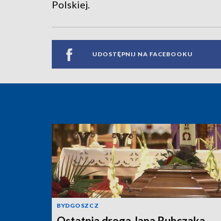
Polskiej.
UDOSTĘPNIJ NA FACEBOOKU
BYDGOSZCZ
Ostatnia droga Jana Rubczaka.