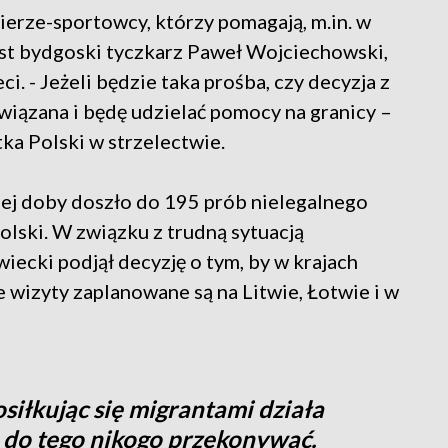
nierze-sportowcy, którzy pomagają, m.in. w
jest bydgoski tyczkarz Paweł Wojciechowski,
ci. - Jeżeli będzie taka prośba, czy decyzja z
wiązana i będę udzielać pomocy na granicy –
ka Polski w strzelectwie.
iej doby doszło do 195 prób nielegalnego
olski. W związku z trudną sytuacją
ecki podjął decyzję o tym, by w krajach
e wizyty zaplanowane są na Litwie, Łotwie i w
osiłkując się migrantami działa
o do tego nikogo przekonywać.