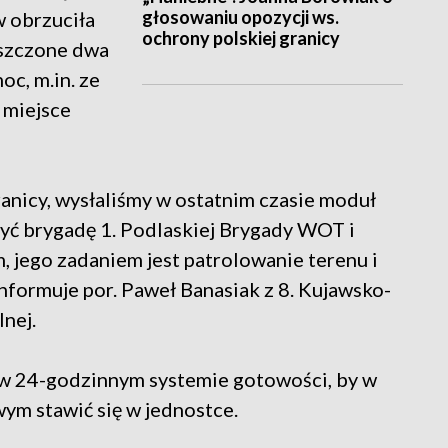
głosowaniu opozycji ws.
 obrzuciła
ochrony polskiej granicy
iszczone dwa
oc, m.in. ze
 miejsce
ranicy, wysłaliśmy w ostatnim czasie moduł
żyć brygadę 1. Podlaskiej Brygady WOT i
 jego zadaniem jest patrolowanie terenu i
nformuje por. Paweł Banasiak z 8. Kujawsko-
nej.
 w 24-godzinnym systemie gotowości, by w
ym stawić się w jednostce.