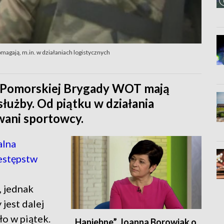
omagają, m.in. w działaniach logistycznych
ko-Pomorskiej Brygady WOT mają
łużby. Od piątku w działania
wani sportowcy.
alna
zestępstw
 jednak
 jest dalej
ło w piątek.
„Haniebne”. Joanna Borowiak o