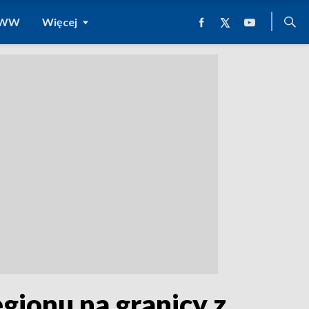
 WWW
Więcej
egionu na granicy z