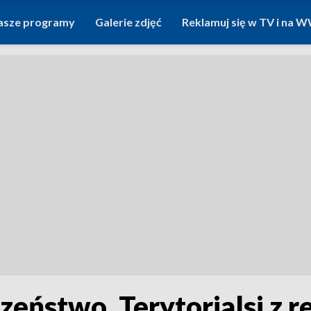
asze programy
Galerie zdjęć
Reklamuj się w TV i na
eństwo. Terytorialsi z r