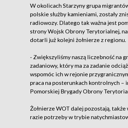
W okolicach Starzyny grupa migrantów
polskie służby kamieniami, zostały zn
radiowozy. Dlatego tak ważna jest pom
strony Wojsk Obrony Terytorialnej, na
dotarli już kolejni żołnierze z regionu.
- Zwiększyliśmy naszą liczebność na g
zadaniowy, który ma za zadanie odcią
wspomóc ich w rejonie przygranicznym,
praca na posterunkach kontrolnych – i
Pomorskiej Brygady Obrony Terytorial
Żołnierze WOT dalej pozostają, także
razie potrzeby w trybie natychmiastow