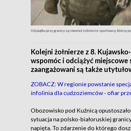
Od piątku przy granicy są również żołnierze-sportowcy, którzy p
Kolejni żołnierze z 8. Kujaws
wspomóc i odciążyć miejscowe s
zaangażowani są także utytuło
ZOBACZ: W regionie powstanie specj
infolinia dla cudzoziemców - ofiar pr
Obozowisko pod Kuźnicą opustoszało,
sytuacja na polsko-białoruskiej granicy
napięta. To zdarzenie do którego dosz