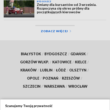
BYDGOSZCZ
Zmiany dla kursantów od 3 września.
Rozpoczyna się okres próbny dla
początkujących kierowców
ZOBACZ WIĘCEJ
BIAŁYSTOK
/
BYDGOSZCZ
/
GDAŃSK
/
GORZÓW WLKP.
/
KATOWICE
/
KIELCE
/
KRAKÓW
/
LUBLIN
/
ŁÓDŹ
/
OLSZTYN
/
OPOLE
/
POZNAŃ
/
RZESZÓW
/
SZCZECIN
/
WARSZAWA
/
WROCŁAW
Szanujemy Twoją prywatność
Dołącz do nas: