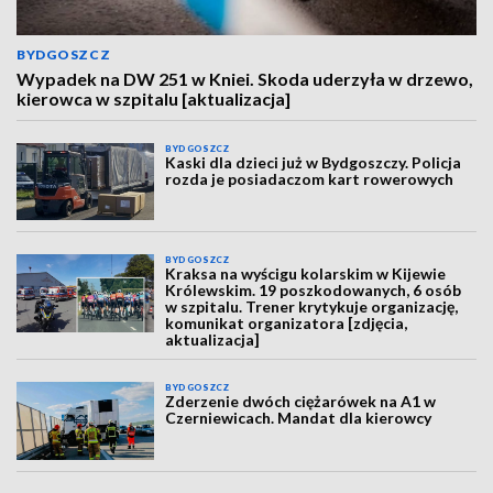
BYDGOSZCZ
Wypadek na DW 251 w Kniei. Skoda uderzyła w drzewo,
kierowca w szpitalu [aktualizacja]
BYDGOSZCZ
Kaski dla dzieci już w Bydgoszczy. Policja
rozda je posiadaczom kart rowerowych
BYDGOSZCZ
Kraksa na wyścigu kolarskim w Kijewie
Królewskim. 19 poszkodowanych, 6 osób
w szpitalu. Trener krytykuje organizację,
komunikat organizatora [zdjęcia,
aktualizacja]
BYDGOSZCZ
Zderzenie dwóch ciężarówek na A1 w
Czerniewicach. Mandat dla kierowcy