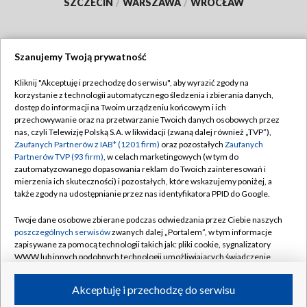
SZCZECIN
/
WARSZAWA
/
WROCŁAW
Szanujemy Twoją prywatność
Dołącz do nas:
Kliknij "Akceptuję i przechodzę do serwisu", aby wyrazić zgody na
korzystanie z technologii automatycznego śledzenia i zbierania danych,
TVP
dostęp do informacji na Twoim urządzeniu końcowym i ich
Abonament TVP
przechowywanie oraz na przetwarzanie Twoich danych osobowych przez
Regulamin TVP
nas, czyli Telewizję Polską S.A. w likwidacji (zwaną dalej również „TVP”),
Emisja w TVP
Polityka prywatności
Zaufanych Partnerów z IAB* (1201 firm)
oraz pozostałych
Zaufanych
Partnerów TVP (93 firm)
, w celach marketingowych (w tym do
Centrum informacji TVP
Moje zgody
zautomatyzowanego dopasowania reklam do Twoich zainteresowań i
mierzenia ich skuteczności) i pozostałych, które wskazujemy poniżej, a
Naziemna Telewizja Cyfrowa
Pomoc
także zgody na udostępnianie przez nas identyfikatora PPID do Google.
Sklep TVP
Biuro reklamy
Twoje dane osobowe zbierane podczas odwiedzania przez Ciebie naszych
Rada Programowa
Kontakt
poszczególnych serwisów
zwanych dalej „Portalem”, w tym informacje
zapisywane za pomocą technologii takich jak: pliki cookie, sygnalizatory
System NOS
WWW lub innych podobnych technologii umożliwiających świadczenie
dopasowanych i bezpiecznych usług, personalizację treści oraz reklam,
Informacje o nadawcy
Kanały
udostępnianie funkcji mediów społecznościowych oraz analizowanie
Akceptuję i przechodzę do serwisu
ruchu w Internecie.
Program dla prasy