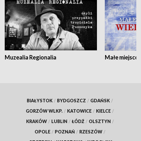
Muzealia Regionalia
Małe miejscow
BIAŁYSTOK
/
BYDGOSZCZ
/
GDAŃSK
/
GORZÓW WLKP.
/
KATOWICE
/
KIELCE
/
KRAKÓW
/
LUBLIN
/
ŁÓDŹ
/
OLSZTYN
/
OPOLE
/
POZNAŃ
/
RZESZÓW
/