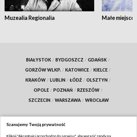
Muzealia Regionalia
Małe miejscow
BIAŁYSTOK
/
BYDGOSZCZ
/
GDAŃSK
/
GORZÓW WLKP.
/
KATOWICE
/
KIELCE
/
KRAKÓW
/
LUBLIN
/
ŁÓDŹ
/
OLSZTYN
/
OPOLE
/
POZNAŃ
/
RZESZÓW
/
SZCZECIN
/
WARSZAWA
/
WROCŁAW
Szanujemy Twoją prywatność
Dołącz do nas:
Kliknij "Akceptuję i przechodzę do serwisu", aby wyrazić zgody na