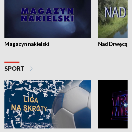
Magazyn nakielski
Nad Drwęcą
SPORT