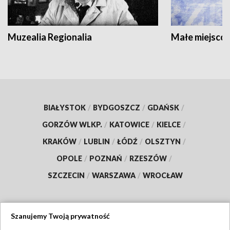
Muzealia Regionalia
Małe miejscow
BIAŁYSTOK
/
BYDGOSZCZ
/
GDAŃSK
/
GORZÓW WLKP.
/
KATOWICE
/
KIELCE
/
KRAKÓW
/
LUBLIN
/
ŁÓDŹ
/
OLSZTYN
/
OPOLE
/
POZNAŃ
/
RZESZÓW
/
SZCZECIN
/
WARSZAWA
/
WROCŁAW
Szanujemy Twoją prywatność
Dołącz do nas: