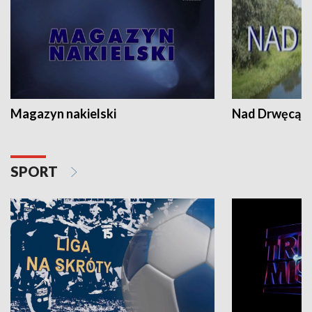
Magazyn nakielski
Nad Drwęcą
SPORT