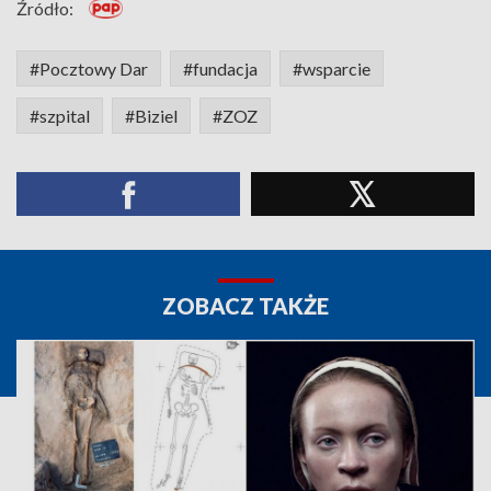
Źródło:
#Pocztowy Dar
#fundacja
#wsparcie
#szpital
#Biziel
#ZOZ
ZOBACZ TAKŻE