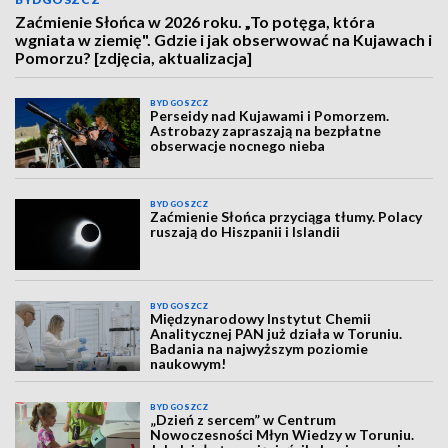
Zaćmienie Słońca w 2026 roku. „To potęga, która
wgniata w ziemię". Gdzie i jak obserwować na Kujawach i
Pomorzu? [zdjęcia, aktualizacja]
BYDGOSZCZ
Perseidy nad Kujawami i Pomorzem.
Astrobazy zapraszają na bezpłatne
obserwacje nocnego nieba
BYDGOSZCZ
Zaćmienie Słońca przyciąga tłumy. Polacy
ruszają do Hiszpanii i Islandii
BYDGOSZCZ
Międzynarodowy Instytut Chemii
Analitycznej PAN już działa w Toruniu.
Badania na najwyższym poziomie
naukowym!
BYDGOSZCZ
„Dzień z sercem” w Centrum
Nowoczesności Młyn Wiedzy w Toruniu.