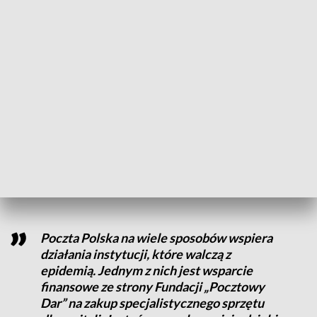
Wojewódzkiego Szpitala Specjalistycznego im. NMP w
Częstochowie, Zagłębiowskiego Centrum Onkologii Szpitala
Specjalistycznego im. Sz. Starkiewicza w Dąbrowie
Górniczej, Wojewódzkiego Wielospecjalistycznego Centrum
Onkologii i Traumatologii im. M. Kopernika w Łodzi,
Uniwersyteckiego Szpitala Klinicznego im. Józefa Polikarpa
Brudzińskiego w Warszawie, Samodzielnego Publicznego
Zakładu Opieki Zdrowotnej im. dr. Kazimierza Hołogi w
Nowym Tomyślu i Samodzielnego Publicznego Zespołu
Opieki Zdrowotnej – Szpitala Powiatowego im. Polskiego
Czerwonego Krzyża w Nisku.
Poczta Polska na wiele sposobów wspiera
działania instytucji, które walczą z
epidemią. Jednym z nich jest wsparcie
finansowe ze strony Fundacji „Pocztowy
Dar” na zakup specjalistycznego sprzętu