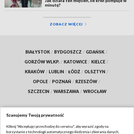
Jak działa ten mięsień, ile krwi pompuje w
minutę?
ZOBACZ WIĘCEJ
BIAŁYSTOK
/
BYDGOSZCZ
/
GDAŃSK
/
GORZÓW WLKP.
/
KATOWICE
/
KIELCE
/
KRAKÓW
/
LUBLIN
/
ŁÓDŹ
/
OLSZTYN
/
OPOLE
/
POZNAŃ
/
RZESZÓW
/
SZCZECIN
/
WARSZAWA
/
WROCŁAW
Szanujemy Twoją prywatność
Dołącz do nas:
Kliknij "Akceptuję i przechodzę do serwisu", aby wyrazić zgody na
korzystanie z technologii automatycznego śledzenia i zbierania danych,
TVP