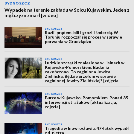
BYDGOSZCZ
Wypadek na terenie zakładu w Solcu Kujawskim. Jeden z
mężczyzn zmarł [wideo]
BYDGOSZCZ
Razili prądem, bili i grozili śmiercią. W
Toruniu rozpoczął się proces w sprawie
porwania w Grudziądzu
BYDGOSZCZ
Ludzkie szczątki znalezione w Lisinach w
Kujawsko-Pomorskiem. Badania
zakończono. To zaginiona Jowita
Zielińska. Będzie przełom w sprawie
zaginionej Jowity Zielińskiej? [zdjęcia,
wideo, aktualizacja]
BYDGOSZCZ
Burze w Kujawsko-Pomorskiem. Ponad 35
interwencji strażaków [aktualizacja,
zdjęcia]
BYDGOSZCZ
Tragedia w Inowrocławiu. 47-latek wypadł
z 4. piętra