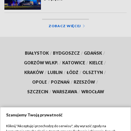
ZOBACZ WIĘCEJ
BIAŁYSTOK
/
BYDGOSZCZ
/
GDAŃSK
/
GORZÓW WLKP.
/
KATOWICE
/
KIELCE
/
KRAKÓW
/
LUBLIN
/
ŁÓDŹ
/
OLSZTYN
/
OPOLE
/
POZNAŃ
/
RZESZÓW
/
SZCZECIN
/
WARSZAWA
/
WROCŁAW
Szanujemy Twoją prywatność
Dołącz do nas:
Kliknij "Akceptuję i przechodzę do serwisu", aby wyrazić zgody na