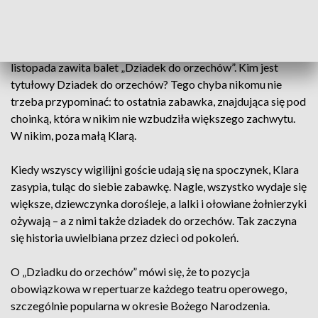
regionu
Do grudziądzkiego Centrum Kultury „Teatr” pod koniec
listopada zawita balet „Dziadek do orzechów”. Kim jest
tytułowy Dziadek do orzechów? Tego chyba nikomu nie
trzeba przypominać: to ostatnia zabawka, znajdująca się pod
choinką, która w nikim nie wzbudziła większego zachwytu.
W nikim, poza małą Klarą.
Kiedy wszyscy wigilijni goście udają się na spoczynek, Klara
zasypia, tuląc do siebie zabawkę. Nagle, wszystko wydaje się
większe, dziewczynka dorośleje, a lalki i ołowiane żołnierzyki
ożywają – a z nimi także dziadek do orzechów. Tak zaczyna
się historia uwielbiana przez dzieci od pokoleń.
O „Dziadku do orzechów” mówi się, że to pozycja
obowiązkowa w repertuarze każdego teatru operowego,
szczególnie popularna w okresie Bożego Narodzenia.