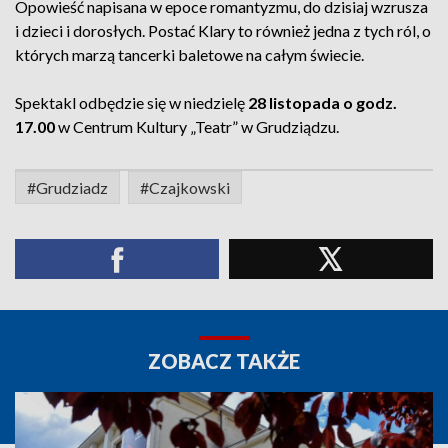
Opowieść napisana w epoce romantyzmu, do dzisiaj wzrusza
i dzieci i dorosłych. Postać Klary to również jedna z tych ról, o
których marzą tancerki baletowe na całym świecie.
Spektakl odbędzie się w niedzielę
28 listopada o godz.
17.00
w Centrum Kultury „Teatr” w Grudziądzu.
#Grudziadz
#Czajkowski
ZOBACZ TAKŻE