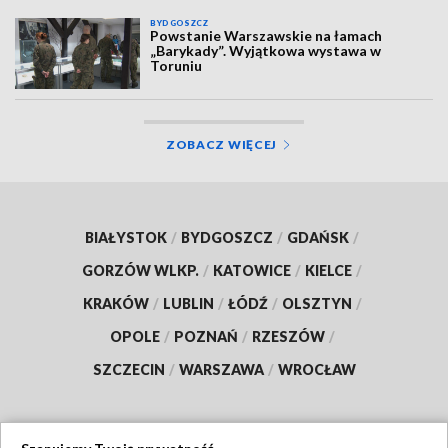
BYDGOSZCZ
Powstanie Warszawskie na łamach
„Barykady”. Wyjątkowa wystawa w
Toruniu
ZOBACZ WIĘCEJ
BIAŁYSTOK
/
BYDGOSZCZ
/
GDAŃSK
/
GORZÓW WLKP.
/
KATOWICE
/
KIELCE
/
KRAKÓW
/
LUBLIN
/
ŁÓDŹ
/
OLSZTYN
/
OPOLE
/
POZNAŃ
/
RZESZÓW
/
SZCZECIN
/
WARSZAWA
/
WROCŁAW