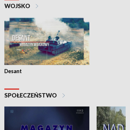
WOJSKO
Desant
SPOŁECZEŃSTWO