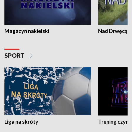
Magazyn nakielski
Nad Drwęcą
SPORT
Liga na skróty
Trening czyni 