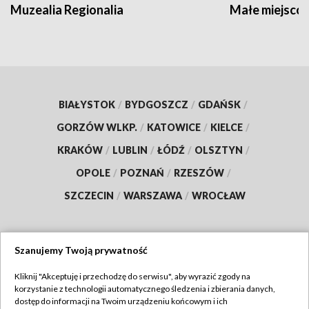
Muzealia Regionalia
Małe miejscow
BIAŁYSTOK
/
BYDGOSZCZ
/
GDAŃSK
/
GORZÓW WLKP.
/
KATOWICE
/
KIELCE
/
KRAKÓW
/
LUBLIN
/
ŁÓDŹ
/
OLSZTYN
/
OPOLE
/
POZNAŃ
/
RZESZÓW
/
SZCZECIN
/
WARSZAWA
/
WROCŁAW
Szanujemy Twoją prywatność
Dołącz do nas:
Kliknij "Akceptuję i przechodzę do serwisu", aby wyrazić zgody na
korzystanie z technologii automatycznego śledzenia i zbierania danych,
TVP
dostęp do informacji na Twoim urządzeniu końcowym i ich