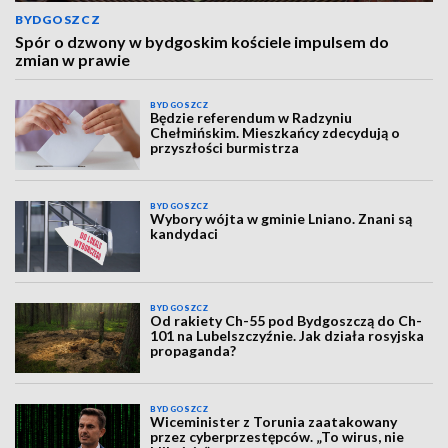
BYDGOSZCZ
Spór o dzwony w bydgoskim kościele impulsem do
zmian w prawie
BYDGOSZCZ
Będzie referendum w Radzyniu
Chełmińskim. Mieszkańcy zdecydują o
przyszłości burmistrza
BYDGOSZCZ
Wybory wójta w gminie Lniano. Znani są
kandydaci
BYDGOSZCZ
Od rakiety Ch-55 pod Bydgoszczą do Ch-
101 na Lubelszczyźnie. Jak działa rosyjska
propaganda?
BYDGOSZCZ
Wiceminister z Torunia zaatakowany
przez cyberprzestępców. „To wirus, nie