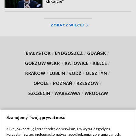
klikajcie”
ZOBACZ WIĘCEJ
BIAŁYSTOK
/
BYDGOSZCZ
/
GDAŃSK
/
GORZÓW WLKP.
/
KATOWICE
/
KIELCE
/
KRAKÓW
/
LUBLIN
/
ŁÓDŹ
/
OLSZTYN
/
OPOLE
/
POZNAŃ
/
RZESZÓW
/
SZCZECIN
/
WARSZAWA
/
WROCŁAW
Szanujemy Twoją prywatność
Dołącz do nas:
Kliknij "Akceptuję i przechodzę do serwisu", aby wyrazić zgody na
korzystanie z technologii automatycznego śledzenia i zbierania danych,
TVP