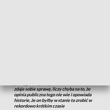
działania dyplomatyczne prowadzone przez Litwę, Polskę,
Łotwę - przede wszystkim te trzy państwa - ale także
dyplomację naszych sojuszników, dyplomację unijną - miały
miejsce już od początku września - oświadczył wiceszef
MSZ.
Dodał, że rozmowy z państwami, na terenie których
znajdowały się porty lotnicze wykorzystywane przez
przemytników ludzi, w sprawie zablokowania tych szlaków,
toczyły się przez kilka tygodni.
To nie jest sprawa, którą da się załatwić w
jedną godzinę czy jeden dzień. Sikorski
zdaje sobie sprawę, liczy chyba na to, że
opinia publiczna tego nie wie i opowiada
historie, że on byłby w stanie to zrobić w
rekordowo krótkim czasie