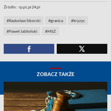
Źródło:
rp.pl, pr24.pl
#Radosław Sikorski
#granica
#kryzys
#Paweł Jabłoński
#MSZ
ZOBACZ TAKŻE