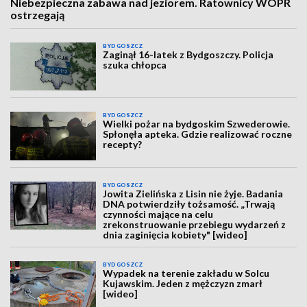
Niebezpieczna zabawa nad jeziorem. Ratownicy WOPR
ostrzegają
BYDGOSZCZ
Zaginął 16-latek z Bydgoszczy. Policja
szuka chłopca
BYDGOSZCZ
Wielki pożar na bydgoskim Szwederowie.
Spłonęła apteka. Gdzie realizować roczne
recepty?
BYDGOSZCZ
Jowita Zielińska z Lisin nie żyje. Badania
DNA potwierdziły tożsamość. „Trwają
czynności mające na celu
zrekonstruowanie przebiegu wydarzeń z
dnia zaginięcia kobiety" [wideo]
BYDGOSZCZ
Wypadek na terenie zakładu w Solcu
Kujawskim. Jeden z mężczyzn zmarł
[wideo]