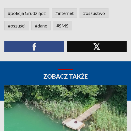
#policja Grudziądz
#internet
#oszustwo
#oszuści
#dane
#SMS
ZOBACZ TAKŻE