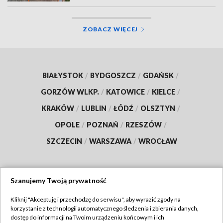
ZOBACZ WIĘCEJ
BIAŁYSTOK
/
BYDGOSZCZ
/
GDAŃSK
/
GORZÓW WLKP.
/
KATOWICE
/
KIELCE
/
KRAKÓW
/
LUBLIN
/
ŁÓDŹ
/
OLSZTYN
/
OPOLE
/
POZNAŃ
/
RZESZÓW
/
SZCZECIN
/
WARSZAWA
/
WROCŁAW
Szanujemy Twoją prywatność
Dołącz do nas:
Kliknij "Akceptuję i przechodzę do serwisu", aby wyrazić zgody na
korzystanie z technologii automatycznego śledzenia i zbierania danych,
TVP
dostęp do informacji na Twoim urządzeniu końcowym i ich