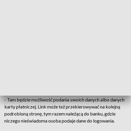
wysyłają SMS-a z informacją o konieczności dopłaty do
przesyłki. Zazwyczaj kwota jest bardzo niska w granicach 1
zł.
ZOBACZ: Specjaliści alarmują: Cyberprzestępczość to
ukryte zagrożenie w czasie pandemii
- Osoba, która często otrzymuje paczki, może niczego nie
podejrzewać, być może akurat oczekuje na przesyłkę. W
wiadomości podany jest także link, który, może
przekierowywać na stronę łudząco podobną do stron
operatorów płatności - mówi podkom. Robert Szablewski,
oficer prasowy KMP w Grudziądzu.
- Tam będzie możliwość podania swoich danych albo danych
karty płatniczej. Link może też przekierowywać na kolejną
podrobioną stronę, tym razem należącą do banku, gdzie
niczego nieświadoma osoba podaje dane do logowania.