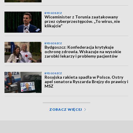
BYDGOSZCZ
Wiceminister z Torunia zaatakowany
przez cyberprzestępców. „To wirus, nie
klikajcie”
BYDGOSZCZ
Bydgoszcz: Konfederacja krytykuje
ochronę zdrowia. Wskazuje na wysokie
zarobki lekarzy i problemy pacjentów
BYDGOSZCZ
Rosyjska rakieta spadła w Polsce. Ostry
apel senatora Ryszarda Brejzy do prawicy i
MSZ
ZOBACZ WIĘCEJ