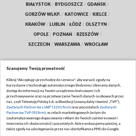
BIAŁYSTOK
/
BYDGOSZCZ
/
GDAŃSK
/
GORZÓW WLKP.
/
KATOWICE
/
KIELCE
/
KRAKÓW
/
LUBLIN
/
ŁÓDŹ
/
OLSZTYN
/
OPOLE
/
POZNAŃ
/
RZESZÓW
/
SZCZECIN
/
WARSZAWA
/
WROCŁAW
Szanujemy Twoją prywatność
Dołącz do nas:
Kliknij "Akceptuję i przechodzę do serwisu", aby wyrazić zgody na
korzystanie z technologii automatycznego śledzenia i zbierania danych,
TVP
dostęp do informacji na Twoim urządzeniu końcowym i ich
Abonament TVP
przechowywanie oraz na przetwarzanie Twoich danych osobowych przez
Regulamin TVP
nas, czyli Telewizję Polską S.A. w likwidacji (zwaną dalej również „TVP”),
Emisja w TVP
Polityka prywatności
Zaufanych Partnerów z IAB* (1201 firm)
oraz pozostałych
Zaufanych
Partnerów TVP (93 firm)
, w celach marketingowych (w tym do
Centrum informacji TVP
Moje zgody
zautomatyzowanego dopasowania reklam do Twoich zainteresowań i
mierzenia ich skuteczności) i pozostałych, które wskazujemy poniżej, a
Naziemna Telewizja Cyfrowa
Pomoc
także zgody na udostępnianie przez nas identyfikatora PPID do Google.
Sklep TVP