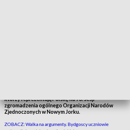
Piotr Okulski - młodzieżowy delegat RP na 76. Sesję Zgromadzenia Ogólnego -
z Bydgoszczy
Na co dzień zajmuje się marketingiem politycznym,
ale od kilkunastu dni bierze udział w dyskusjach o
przyszłości świata. Bydgoszczanin, Piotr Okulski
jest jednym z trzech młodzieżowych delegatów,
którzy reprezentują Polskę na 76. sesji
zgromadzenia ogólnego Organizacji Narodów
Zjednoczonych w Nowym Jorku.
ZOBACZ: Walka na argumenty. Bydgoscy uczniowie