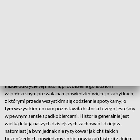
przedstawić słuchaczom ową polifonię zjawisk
artystycznych i kulturowych zachodzących w Toruniu
wczesnośredniowiecznym. Musimy mówić o kulturze Torunia
łącznie z różnymi zjawiskami artystycznymi, ale musimy też
brać pod uwagę m.in. zmiany geograficzne, zmiany
polityczne, ekonomiczne, które zachodziły w tym czasie i one
miały bezpośredni wpływ na to co działo się w Toruniu także
w życiu artystycznym – opowiadał przed seminarium prof.
Piotr Birecki z Uniwersytetu Mikołaja Kopernika w Toruniu.
- Jest to miasto, które z historii żyje - mi się wydaje, więc
każde odkrycie tej historii, przybliżenie go ludziom
współczesnym pozwala nam powiedzieć więcej o zabytkach,
z którymi przede wszystkim się codziennie spotykamy; o
tym wszystkim, co nam pozostawiła historia i czego jesteśmy
w pewnym sensie spadkobiercami. Historia generalnie jest
wielką lekcją naszych dzisiejszych zachowań i dziejów,
natomiast ja bym jednak nie ryzykował jakichś takich
bezpośrednich, powiedzmy sobie, powiązań historii z dniem