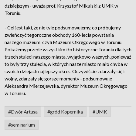
dzisiejszym - uważa prof. Krzysztof Mikulski z UMK w
Toruniu.
- Cel jest taki, że nie tyle podsumowujemy, co próbujemy
zwieńczyć tegoroczne obchody 160-lecia powstania
naszego muzeum, czyli Muzeum Okręgowego w Toruniu.
Pokażemy przede wszystkim tło historyczne Torunia dla tych
trzech stuleci naszego miasta, wyjątkowo ważnych, ponieważ
to były trzy stulecia, w których nasze miasto miało chyba w
swoich dziejach najlepszy okres. Oczywiście zdarzały się i
wojny, zdarzały się gorsze momenty - podsumowuje
Aleksandra Mierzejewska, dyrektor Muzeum Okręgowego
w Toruniu.
#Dwór Artusa
#gród Kopernika
#UMK
#seminarium