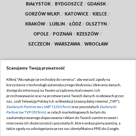
BIAŁYSTOK
/
BYDGOSZCZ
/
GDAŃSK
/
GORZÓW WLKP.
/
KATOWICE
/
KIELCE
/
KRAKÓW
/
LUBLIN
/
ŁÓDŹ
/
OLSZTYN
/
OPOLE
/
POZNAŃ
/
RZESZÓW
/
SZCZECIN
/
WARSZAWA
/
WROCŁAW
Szanujemy Twoją prywatność
Dołącz do nas:
Kliknij "Akceptuję i przechodzę do serwisu", aby wyrazić zgody na
korzystanie z technologii automatycznego śledzenia i zbierania danych,
TVP
dostęp do informacji na Twoim urządzeniu końcowym i ich
Abonament TVP
przechowywanie oraz na przetwarzanie Twoich danych osobowych przez
Regulamin TVP
nas, czyli Telewizję Polską S.A. w likwidacji (zwaną dalej również „TVP”),
Emisja w TVP
Polityka prywatności
Zaufanych Partnerów z IAB* (1201 firm)
oraz pozostałych
Zaufanych
Partnerów TVP (93 firm)
, w celach marketingowych (w tym do
Centrum informacji TVP
Moje zgody
zautomatyzowanego dopasowania reklam do Twoich zainteresowań i
mierzenia ich skuteczności) i pozostałych, które wskazujemy poniżej, a
Naziemna Telewizja Cyfrowa
Pomoc
także zgody na udostępnianie przez nas identyfikatora PPID do Google.
Sklep TVP