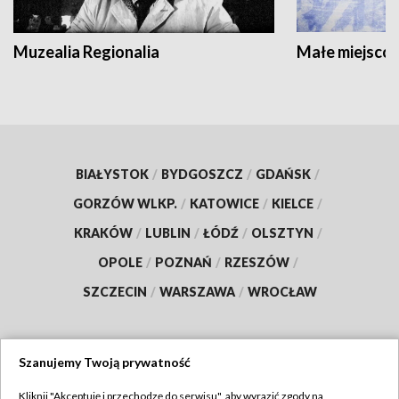
Muzealia Regionalia
Małe miejscow
BIAŁYSTOK
/
BYDGOSZCZ
/
GDAŃSK
/
GORZÓW WLKP.
/
KATOWICE
/
KIELCE
/
KRAKÓW
/
LUBLIN
/
ŁÓDŹ
/
OLSZTYN
/
OPOLE
/
POZNAŃ
/
RZESZÓW
/
SZCZECIN
/
WARSZAWA
/
WROCŁAW
Szanujemy Twoją prywatność
Dołącz do nas:
Kliknij "Akceptuję i przechodzę do serwisu", aby wyrazić zgody na